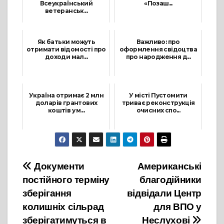
Всеукраїнський
«Позаш...
ветеранськ...
22 Червня, 2023
21 Вересня, 2023
Як батьки можуть
Важливо: про
отримати відомості про
оформлення свідоцтва
доходи мал...
про народження д...
11 Квітня, 2023
21 Квітня, 2023
Україна отримає 2 млн
У місті Пустомити
доларів грантових
триває реконструкція
коштів у м...
очисних спо...
1 Листопада, 2022
20 Липня, 2023
Навігація
Документи
Американські
постійного терміну
благодійники
записів
зберігання
відвідали Центр
колишніх сільрад
для ВПО у
зберігатимуться в
Неслухові