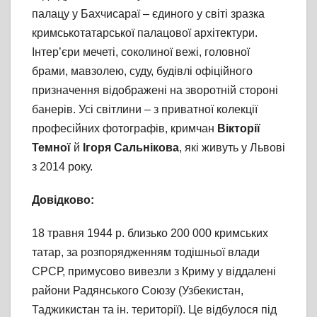
палацу у Бахчисараї – єдиного у світі зразка
кримськотатарської палацової архітектури.
Інтер’єри мечеті, соколиної вежі, головної
брами, мавзолею, суду, будівлі офіційного
призначення відображені на зворотній стороні
банерів. Усі світлини – з приватної колекції
професійних фотографів, кримчан
Вікторії
Темної
й
Ігоря Сальнікова
, які живуть у Львові
з 2014 року.
Довідково:
18 травня 1944 р. близько 200 000 кримських
татар, за розпорядженням тодішньої влади
СРСР, примусово вивезли з Криму у віддалені
райони Радянського Союзу (Узбекистан,
Таджикистан та ін. території). Це відбулося під