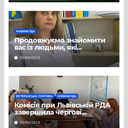
НОВИНИ РДА
Продовжуємо знайомити
вас із людьми, які
допомагають нашим
05/08/2026
захисникам і захисницям
повертатися до цивільного
життя
ВЕТЕРАНСЬКА ПОЛІТИКА
НОВИНИ РДА
Комісія при Львівській РДА
завершила чергові
співбесіди та
05/08/2026
рекомендувала кандидатів