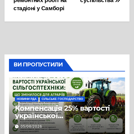
ремонтних робіт на
суспільства
стадіоні у Самборі
ВИ ПРОПУСТИЛИ
НОВИНИ РДА
СІЛЬСЬКЕ ГОСПОДАРСТВО
Компенсація 25% вартості
української
сільгосптехніки: що
05/08/2026
змінилося для аграріїв