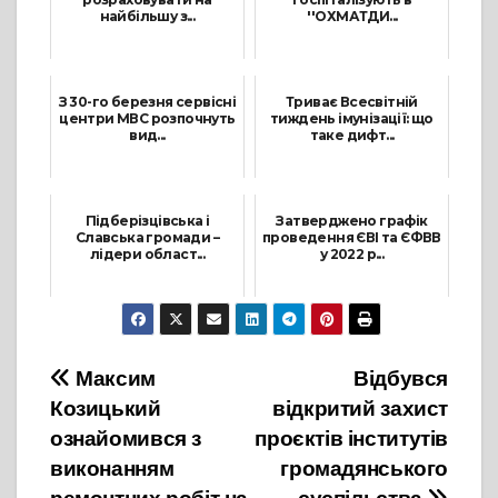
найбільшу з...
''ОХМАТДИ...
15 Грудня, 2021
18 Січня, 2022
З 30-го березня сервісні
Триває Всесвітній
центри МВС розпочнуть
тиждень імунізації: що
вид...
таке дифт...
30 Березня, 2021
27 Квітня, 2022
Підберізцівська і
Затверджено графік
Славська громади –
проведення ЄВІ та ЄФВВ
лідери област...
у 2022 р...
19 Травня, 2021
11 Січня, 2022
Навігація
Максим
Відбувся
Козицький
відкритий захист
записів
ознайомився з
проєктів інститутів
виконанням
громадянського