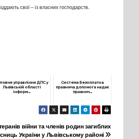
іддають свої – із власних господарств.
ловне управління ДПС у
Система Безоплатна
Львівській області
правнича допомога надає
інформ...
правнич...
23 Липня, 2025
31 Січня, 2024
теранів війни та членів родин загиблих
исниць України у Львівському районі