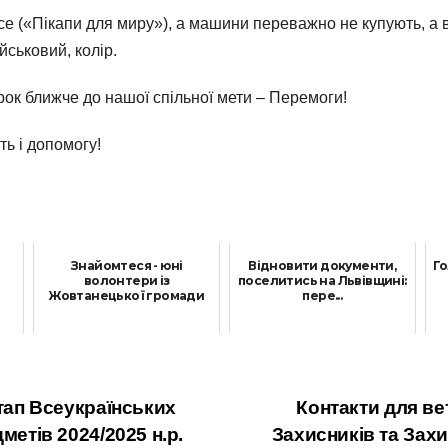
e («Пікапи для миру»), а машини переважно не купують, а в
йськовий, колір.
рок ближче до нашої спільної мети – Перемоги!
ь і допомогу!
Знайомтеся - юні
Відновити документи,
Го
волонтери із
поселитись на Львівщині:
Жовтанецької громади
пере...
13 Серпня, 2022
8 Серпня, 2023
етап Всеукраїнських
Контакти для ве
метів 2024/2025 н.р.
Захисників та Зах