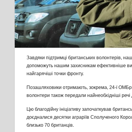
Завдяки підтримці британських волонтерів, наш
допоможуть нашим захисникам ефективніше вик
найгарячіші точки фронту.
Позашляховики отримають, зокрема, 24-ї ОМБр
волонтери також передали найнеобхідніші речі 
Цю благодійну ініціативу започаткував британс
доєдналися десятки аграріїв Сполученого Корол
близько 70 британців.