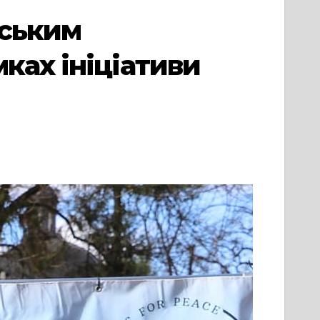
нським
ках ініціативи