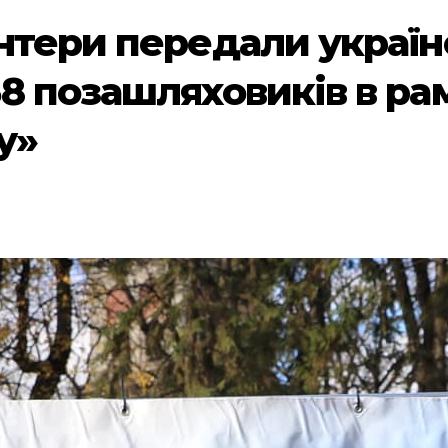
нтери передали украї
8 позашляховиків в рам
у»