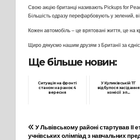
Свою акцію британці називають Pickups for Peac
Більшість одразу перефарбовують у зелений, ві
Кожен автомобіль – це врятовані життя, це на к
Щиро дякуємо нашим друзям з Британії за єдніст
Ще більше новин:
Ситуація на фронті
У Куликівській ТГ
станом на ранок 4
відбулося засідання
вересня
комісії з п...
4 Вересня, 2022
11 Травня, 2023
Навігація
У Львівському районі стартував ІІ 
учнівських олімпіад з навчальних пред