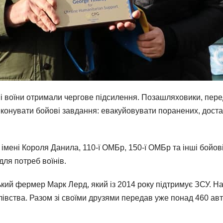
і воїни отримали чергове підсилення. Позашляховики, перед
онувати бойові завдання: евакуйовувати поранених, доста
 імені Короля
Данила, 110-ї ОМБр, 150-ї ОМБр та інші бойов
для потреб воїнів.
ький фермер Марк Лерд, який із 2014 року підтримує ЗСУ. Н
івства. Разом зі своїми друзями передав уже понад 460 авт