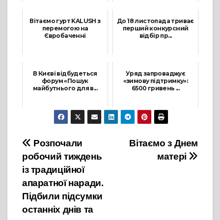
10 Червня, 2022
15 Листопада, 2022
Вітаємо гурт KALUSH з
До 18 листопада триває
перемогою на
перший конкурсний
Євробаченні
відбір пр...
15 Травня, 2022
31 Жовтня, 2022
В Києві відбудеться
Уряд запроваджує
форум «Пошук
«зимову підтримку»:
майбутнього для в...
6500 гривень ...
6 Листопада, 2023
7 Листопада, 2025
Навігація
Розпочали
Вітаємо з Днем
робочий тиждень
матері
записів
із традиційної
апаратної наради.
Підбили підсумки
останніх днів та