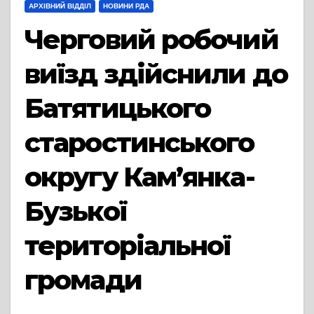
АРХІВНИЙ ВІДДІЛ
НОВИНИ РДА
Черговий робочий
виїзд здійснили до
Батятицького
старостинського
округу Кам’янка-
Бузької
територіальної
громади