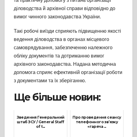
та практичну допомогу з питань організації
діловодства й архівної справи відповідно до
вимог чинного законодавства України.
Такі робочі виїзди сприяють підвищенню якості
ведення діловодства в органах місцевого
самоврядування, забезпеченню належного
обліку документів та дотриманню вимог
архівного законодавства. Надана методична
допомога сприяє ефективній організації роботи
з документами та їх зберіганню.
Ще більше новин:
Зведення Генеральний
Про проведення сеансу
штаб ЗСУ / General Staff
телефонного зв’язку
of t...
«гаряча ...