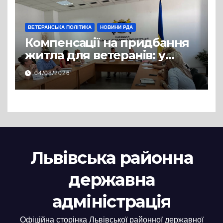
ВЕТЕРАНСЬКА ПОЛІТИКА
НОВИНИ РДА
Компенсації на придбання
житла для ветеранів: у
Львівській РДА розглянули
04/08/2026
нові заяви
Львівська районна
державна
адміністрація
Офіційна сторінка Львівської районної державної