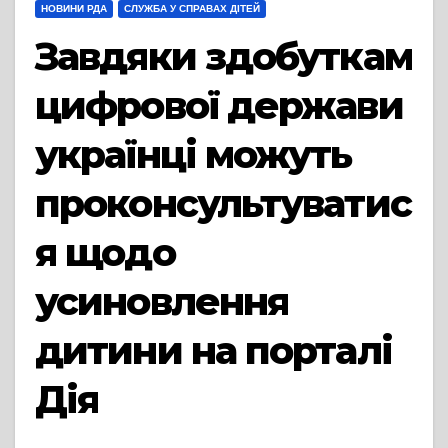
НОВИНИ РДА
СЛУЖБА У СПРАВАХ ДІТЕЙ
Завдяки здобуткам
цифрової держави
українці можуть
проконсультуватис
я щодо
усиновлення
дитини на порталі
Дія