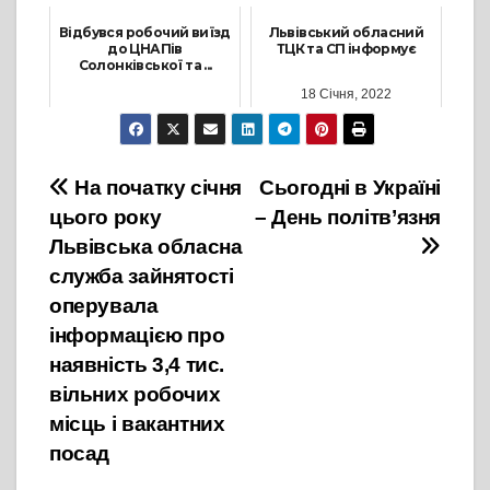
Відбувся робочий виїзд
Львівський обласний
до ЦНАПів
ТЦК та СП інформує
Солонківської та ...
18 Січня, 2022
30 Березня, 2026
Навігація
На початку січня
Сьогодні в Україні
цього року
– День політв’язня
записів
Львівська обласна
служба зайнятості
оперувала
інформацією про
наявність 3,4 тис.
вільних робочих
місць і вакантних
посад