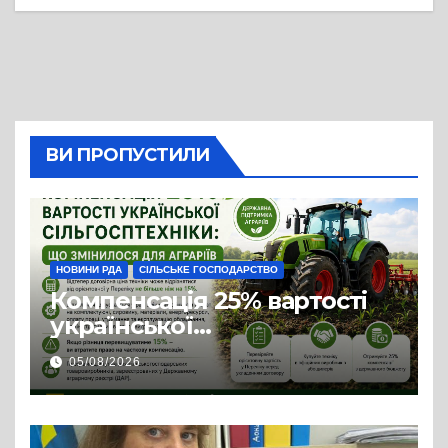
ВИ ПРОПУСТИЛИ
НОВИНИ РДА
СІЛЬСЬКЕ ГОСПОДАРСТВО
Компенсація 25% вартості
української
сільгосптехніки: що
05/08/2026
змінилося для аграріїв