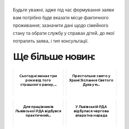
Будьте уважні, адже під час формування заяви
вам потрібно буде вказати місце фактичного
проживання; зазначити дані щодо сімейного
стану та обрати службу у справах дітей, до якої
потрапить заява, і тип консультації.
Ще більше новин:
Сьогодні минає три
Престольне свято у
роки від того
Храмі Зіслання Святого
страшного ранку, ...
Духа у м...
24 Лютого, 2025
20 Червня, 2021
Для працівників
У Львівській РДА
Львівської РДА відбувся
відбулася чергова
практичний...
апаратна нарада
18 Березня, 2026
22 Вересня, 2025