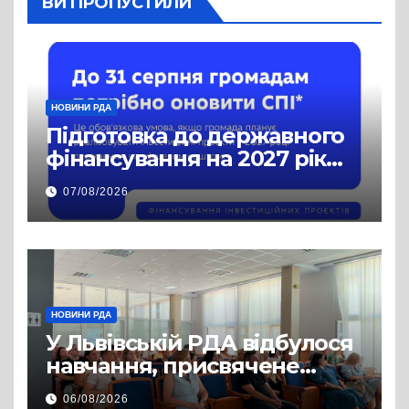
ВИ ПРОПУСТИЛИ
НОВИНИ РДА
Підготовка до державного
фінансування на 2027 рік
уже триває
07/08/2026
НОВИНИ РДА
У Львівській РДА відбулося
навчання, присвячене
аспектам забезпечення
06/08/2026