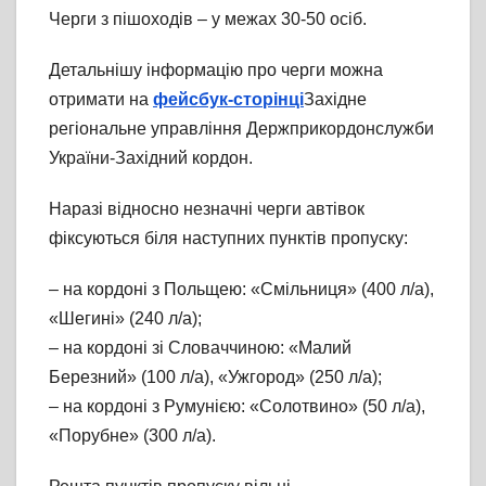
Черги з пішоходів – у межах 30-50 осіб.
Детальнішу інформацію про черги можна
отримати на
фейсбук-сторінці
Західне
регіональне управління Держприкордонслужби
України-Західний кордон.
Наразі відносно незначні черги автівок
фіксуються біля наступних пунктів пропуску:
– на кордоні з Польщею: «Смільниця» (400 л/а),
«Шегині» (240 л/а);
– на кордоні зі Словаччиною: «Малий
Березний» (100 л/а), «Ужгород» (250 л/а);
– на кордоні з Румунією: «Солотвино» (50 л/а),
«Порубне» (300 л/а).