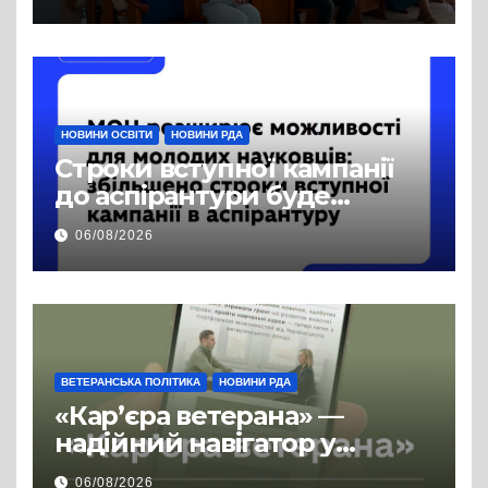
права на доступ до
публічної інформації
НОВИНИ ОСВІТИ
НОВИНИ РДА
Строки вступної кампанії
до аспірантури буде
продовжено
06/08/2026
ВЕТЕРАНСЬКА ПОЛІТИКА
НОВИНИ РДА
«Кар’єра ветерана» —
надійний навігатор у
цивільній професії
06/08/2026