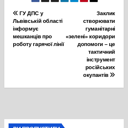
Навігація
ГУ ДПС у
Заклик
Львівській області
створювати
записів
інформує
гуманітарні
мешканців про
«зелені» коридори
роботу гарячої лінії
допомоги – це
тактичний
інструмент
російських
окупантів