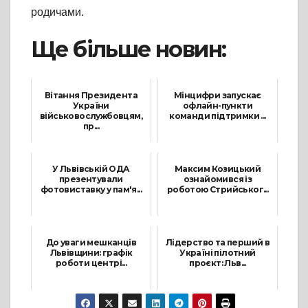
родичами.
Ще більше новин:
Вітання Президента
Мінцифри запускає
України
офлайн-пункти
військовослужбовцям,
команди підтримки ...
пр...
9 Листопада, 2021
7 Грудня, 2021
У Львівській ОДА
Максим Козицький
презентували
ознайомився із
фотовиставку у пам'я...
роботою Стрийськог...
17 Січня, 2022
15 Квітня, 2021
До уваги мешканців
Лідерство та перший в
Львівщини: графік
Україні пілотний
роботи центрі...
проєкт: Льв...
25 Серпня, 2021
9 Вересня, 2021