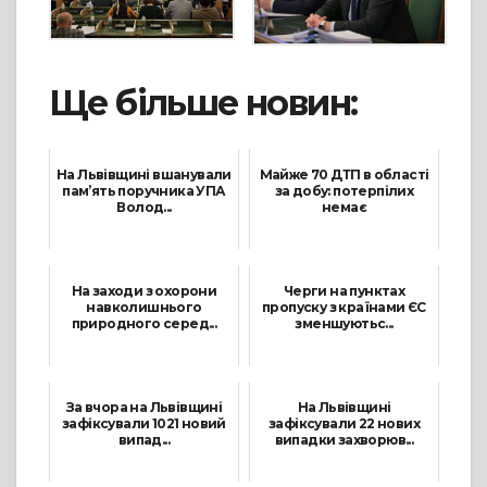
Ще більше новин:
На Львівщині вшанували
Майже 70 ДТП в області
пам’ять поручника УПА
за добу: потерпілих
Волод...
немає
8 Серпня, 2021
22 Лютого, 2022
На заходи з охорони
Черги на пунктах
навколишнього
пропуску з країнами ЄС
природного серед...
зменшуютьс...
23 Грудня, 2021
2 Березня, 2022
За вчора на Львівщині
На Львівщині
зафіксували 1021 новий
зафіксували 22 нових
випад...
випадки захворюв...
10 Листопада, 2021
14 Липня, 2021