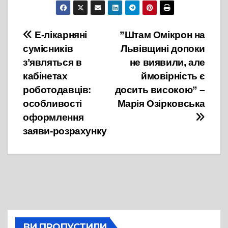
Навігація
Е-лікарняні
”Штам Омікрон на
сумісників
Львівщині допоки
записів
з’являться в
не виявили, але
кабінетах
ймовірність є
роботодавців:
досить високою” –
особливості
Марія Озірковська
оформлення
заяви-розрахунку
ВИ ПРОПУСТИЛИ