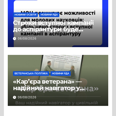
НОВИНИ ОСВІТИ
НОВИНИ РДА
Строки вступної кампанії
до аспірантури буде
продовжено
06/08/2026
ВЕТЕРАНСЬКА ПОЛІТИКА
НОВИНИ РДА
«Кар’єра ветерана» —
надійний навігатор у
цивільній професії
06/08/2026