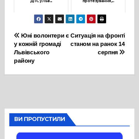
ДПС у Льв...
протезування,...
6 Серпня, 2021
24 Січня, 2024
Навігація
Юні волонтери є
Ситуація на фронті
у кожній громаді
станом на ранок 14
записів
Львівського
серпня
району
ВИ ПРОПУСТИЛИ