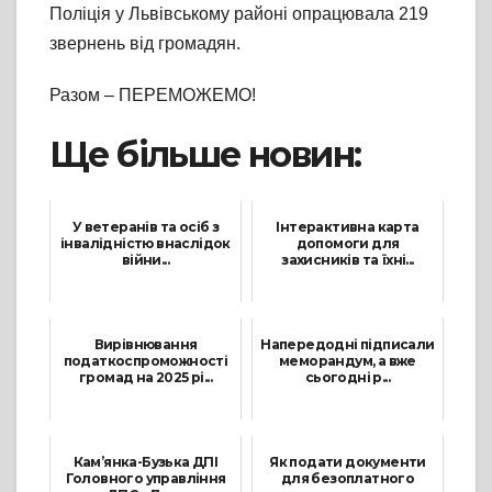
Поліція у Львівському районі опрацювала 219
звернень від громадян.
Разом – ПЕРЕМОЖЕМО!
Ще більше новин:
У ветеранів та осіб з
Інтерактивна карта
інвалідністю внаслідок
допомоги для
війни...
захисників та їхні...
30 Листопада, 2023
5 Березня, 2024
Вирівнювання
Напередодні підписали
податкоспроможності
меморандум, а вже
громад на 2025 рі...
сьогодні р...
17 Квітня, 2024
11 Серпня, 2022
Кам’янка-Бузька ДПІ
Як подати документи
Головного управління
для безоплатного