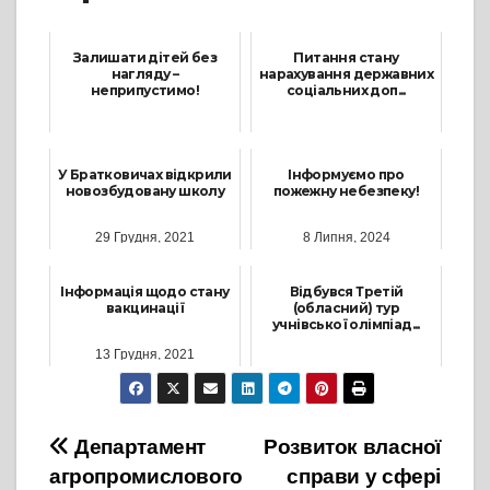
Залишати дітей без
Питання стану
нагляду –
нарахування державних
неприпустимо!
соціальних доп...
10 Квітня, 2024
19 Лютого, 2024
У Братковичах відкрили
Інформуємо про
новозбудовану школу
пожежну небезпеку!
29 Грудня, 2021
8 Липня, 2024
Інформація щодо стану
Відбувся Третій
вакцинації
(обласний) тур
учнівської олімпіад...
13 Грудня, 2021
23 Січня, 2023
Навігація
Департамент
Розвиток власної
агропромислового
справи у сфері