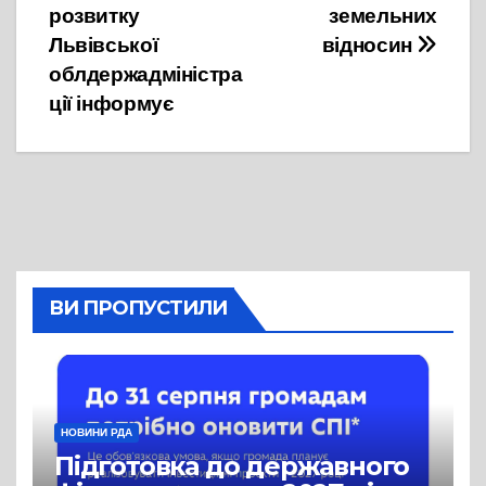
записів
розвитку
земельних
Львівської
відносин
облдержадміністра
ції інформує
ВИ ПРОПУСТИЛИ
НОВИНИ РДА
Підготовка до державного