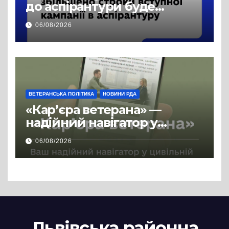
до аспірантури буде
продовжено
06/08/2026
ВЕТЕРАНСЬКА ПОЛІТИКА
НОВИНИ РДА
«Кар’єра ветерана» —
надійний навігатор у
цивільній професії
06/08/2026
Львівська районна