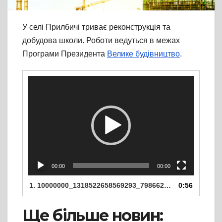
У селі Прилбичі триває реконструкція та
добудова школи.
Роботи ведуться в межах
Програми Президента
Велике будівництво
.
Відеопрогравач
00:00
00:00
1.
10000000_1318522658569293_7986623745669328896_n
0:56
Ще більше новин: