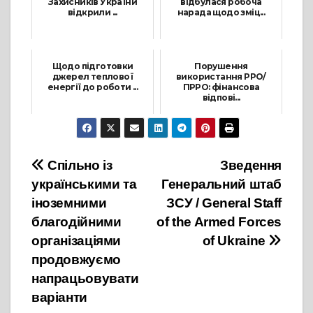
Захисників України
відбулася робоча
відкрили ...
нарада щодо зміц...
30 Червня, 2025
10 Листопада, 2025
Щодо підготовки
Порушення
джерел теплової
використання РРО/
енергії до роботи ...
ПРРО: фінансова
відпові...
23 Липня, 2025
16 Серпня, 2023
Навігація
Спільно із
Зведення
українськими та
Генеральний штаб
записів
іноземними
ЗСУ / General Staff
благодійними
of the Armed Forces
організаціями
of Ukraine
продовжуємо
напрацьовувати
варіанти