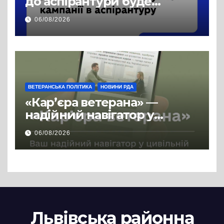
до аспірантури буде
продовжено
06/08/2026
ВЕТЕРАНСЬКА ПОЛІТИКА
НОВИНИ РДА
«Кар’єра ветерана» —
надійний навігатор у
цивільній професії
06/08/2026
Львівська районна