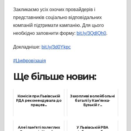
Закликаємо усіх охочих провайдерів і
представників соціально відповідальних
компаній підтримати кампанію. Для цього
необхідно заповнити форму:
bit.ly/3QdlQh0
.
Докладніше:
bit.ly/3d0Ykpc
#Цифровізація
Ще більше новин:
Комісія при Львівській
Захопливі волейбольні
РДА рекомендувала до
баталії у Кам’янка-
працев...
Бузькій г...
9 Липня, 2026
8 Березня, 2024
Алеї пам'яті полеглих
У Львівській РВА