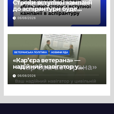
Строки вступної кампанії
до аспірантури буде
продовжено
06/08/2026
ВЕТЕРАНСЬКА ПОЛІТИКА
НОВИНИ РДА
«Кар’єра ветерана» —
надійний навігатор у
цивільній професії
06/08/2026