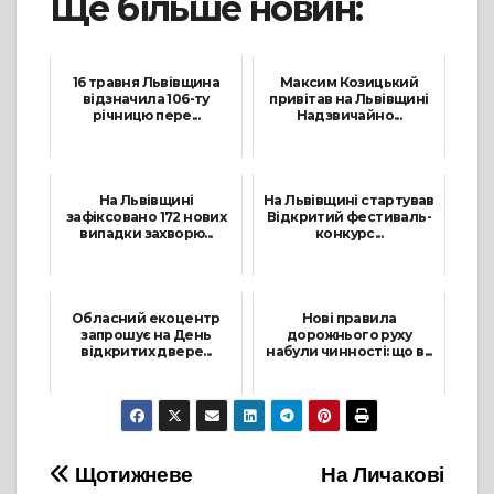
Ще більше новин:
16 травня Львівщина
Максим Козицький
відзначила 106-ту
привітав на Львівщині
річницю пере...
Надзвичайно...
17 Травня, 2021
14 Червня, 2021
На Львівщині
На Львівщині стартував
зафіксовано 172 нових
Відкритий фестиваль-
випадки захворю...
конкурс...
26 Травня, 2021
19 Квітня, 2021
Обласний екоцентр
Нові правила
запрошує на День
дорожнього руху
відкритих двере...
набули чинності: що в...
7 Вересня, 2021
1 Листопада, 2021
Навігація
Щотижневе
На Личакові