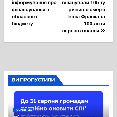
інформування про
вшанували 105-ту
записів
фінансування з
річницю смерті
обласного
Івана Франка та
бюджету
100-ліття
перепоховання
ВИ ПРОПУСТИЛИ
НОВИНИ РДА