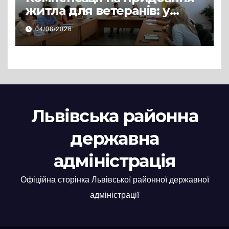
житла для ветеранів: у
Львівській РДА розглянули
04/08/2026
нові заяви
Львівська районна
державна
адміністрація
Офіційна сторінка Львівської районної державної
адміністрації