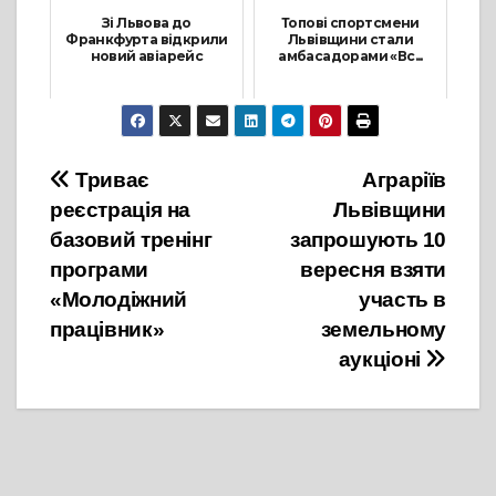
Зі Львова до
Топові спортсмени
Франкфурта відкрили
Львівщини стали
новий авіарейс
амбасадорами «Вс...
30 Квітня, 2021
19 Січня, 2024
Навігація
Триває
Аграріїв
реєстрація на
Львівщини
записів
базовий тренінг
запрошують 10
програми
вересня взяти
«Молодіжний
участь в
працівник»
земельному
аукціоні