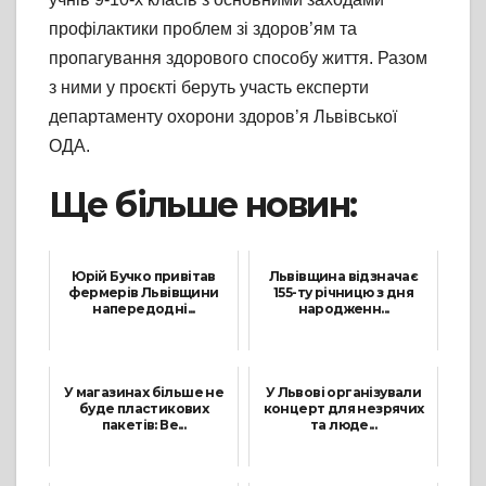
профілактики проблем зі здоров’ям та
пропагування здорового способу життя. Разом
з ними у проєкті беруть участь експерти
департаменту охорони здоров’я Львівської
ОДА.
Ще більше новин:
Юрій Бучко привітав
Львівщина відзначає
фермерів Львівщини
155-ту річницю з дня
напередодні...
народженн...
17 Червня, 2021
29 Вересня, 2021
У магазинах більше не
У Львові організували
буде пластикових
концерт для незрячих
пакетів: Ве...
та люде...
1 Червня, 2021
15 Жовтня, 2021