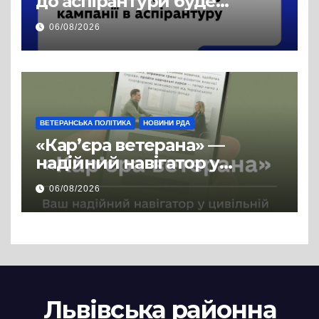
до аспірантури буде
продовжено
06/08/2026
ВЕТЕРАНСЬКА ПОЛІТИКА
НОВИНИ РДА
«Кар’єра ветерана» —
надійний навігатор у
цивільній професії
06/08/2026
Львівська районна