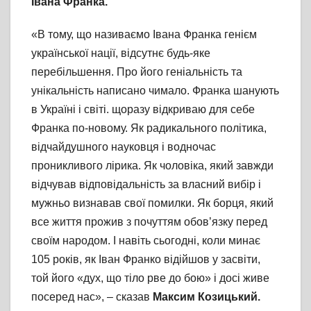
Івана Франка.
«В тому, що називаємо Івана Франка генієм
української нації, відсутнє будь-яке
перебільшення. Про його геніальність та
унікальність написано чимало. Франка шанують
в Україні і світі. щоразу відкриваю для себе
Франка по-новому. Як радикального політика,
відчайдушного науковця і водночас
проникливого лірика. Як чоловіка, який завжди
відчував відповідальність за власний вибір і
мужньо визнавав свої помилки. Як борця, який
все життя прожив з почуттям обов’язку перед
своїм народом. І навіть сьогодні, коли минає
105 років, як Іван Франко відійшов у засвіти,
той його «дух, що тіло рве до бою» і досі живе
посеред нас», – сказав
Максим Козицький.