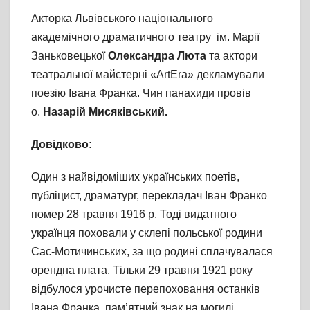
Акторка Львівського національного
академічного драматичного театру ім. Марії
Заньковецької
Олександра Люта
та актори
театральної майстерні «ArtEra» декламували
поезію Івана Франка. Чин панахиди провів
о.
Назарій Мисяківський.
Довідково:
Один з найвідоміших українських поетів,
публіцист, драматург, перекладач Іван Франко
помер 28 травня 1916 р. Тоді видатного
українця поховали у склепі польської родини
Сас-Мотичинських, за що родині сплачувалася
орендна плата. Тільки 29 травня 1921 року
відбулося урочисте перепоховання останків
Івана Франка, пам’ятний знак на могилі,