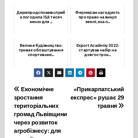
25 Серпня, 2021
1 Серпня, 2021
Держпродспоживслужб
Фермерам нагадують
а погодила 15,6 тисяч
про право на викуп
меню для ...
землі, яка п...
14 Грудня, 2021
17 Грудня, 2021
Велике будівництво:
Export Academy 2022:
триває облаштування
стартував набір на
спортивних...
довгострок...
11 Жовтня, 2021
30 Листопада, 2021
Навігація
Економічне
«Прикарпатський
зростання
експрес» рушає 29
записів
територіальних
травня
громад Львівщини
через розвиток
агробізнесу: для