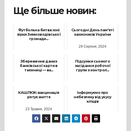
Ще більше новин:
Футбольна битва: юні
Сьогодні День пам'яті
зірки Зимноводівської
захисників України
громади...
29 Серпня, 2024
1 Березня, 2024
Збереження даних
Підсумки сьомого
банківської карти в
засідання робочої
таємниці — ва...
групи з контрол...
11 Лютого, 2025
1 Грудня, 2023
КАШЛЮК: вакцинація
Інформуємо про
рятує життя
небезпеку від укусу
кліщів
23 Травня, 2024
2 Квітня, 2024