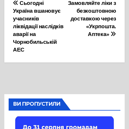
Навігація
Сьогодні
Замовляйте ліки з
Україна вшановує
безкоштовною
записів
учасників
доставкою через
ліквідації наслідків
«Укрпошта.
аварії на
Аптека»
Чорнобильській
АЕС
ВИ ПРОПУСТИЛИ