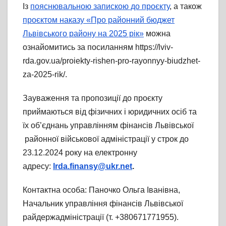
Із
пояснювальною запискою до проєкту
, а також
проєктом наказу «Про районний бюджет
Львівського району на 2025 рік»
можна
ознайомитись за посиланням https://lviv-
rda.gov.ua/proiekty-rishen-pro-rayonnyy-biudzhet-
za-2025-rik/.
Зауваження та пропозиції до проєкту
приймаються від фізичних і юридичних осіб та
їх об’єднань управлінням фінансів Львівської
районної військової адміністрації у строк до
23.12.2024 року на електронну
адресу:
lrda.finansy@ukr.net
.
Контактна особа: Паночко Ольга Іванівна,
Начальник управління фінансів Львівської
райдержадміністрації (т. +380671771955).