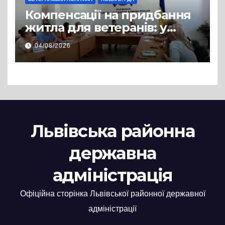
Компенсації на придбання
житла для ветеранів: у
Львівській РДА розглянули
04/08/2026
нові заяви
Львівська районна
державна
адміністрація
Офіційна сторінка Львівської районної державної
адміністрації