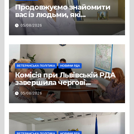
Продовжуємо знайомити
вас із людьми, які
допомагають нашим
05/08/2026
захисникам і захисницям
повертатися до цивільного
життя
ВЕТЕРАНСЬКА ПОЛІТИКА
НОВИНИ РДА
Комісія при Львівській РДА
завершила чергові
співбесіди та
05/08/2026
рекомендувала кандидатів
на посади фахівців із
супроводу
ВЕТЕРАНСЬКА ПОЛІТИКА
НОВИНИ РДА