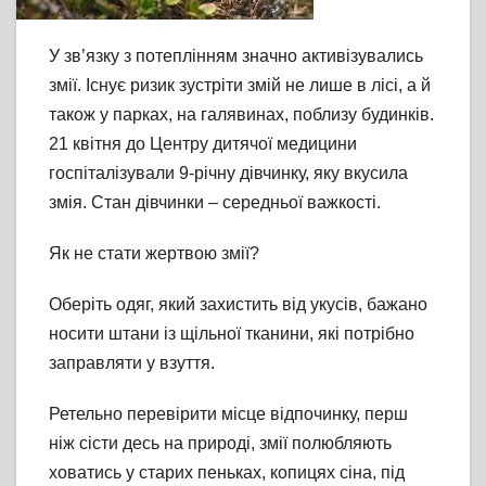
У
зв’язку з потеплінням значно активізувались
змії. Існує ризик зустріти змій не лише в лісі, а й
також у парках, на галявинах, поблизу будинків.
21 квітня до Центру дитячої медицини
госпіталізували 9-річну дівчинку, яку вкусила
змія. Стан дівчинки – середньої важкості.
Як не стати жертвою змії?
Оберіть одяг, який захистить від укусів, бажано
носити штани із щільної тканини, які потрібно
заправляти у взуття.
Ретельно перевірити місце відпочинку, перш
ніж сісти десь на природі, змії полюбляють
ховатись у старих пеньках, копицях сіна, під