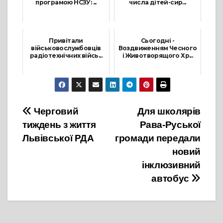
програмою НСЗУ: ...
числа дітей-сир...
7 Листопада, 2025
22 Грудня, 2021
Привітали
Сьогодні -
військовослужбовців
Воздвиженням Чесного
радіотехнічних війсь...
і Животворящого Хр...
1 Грудня, 2021
14 Вересня, 2024
Навігація
Черговий
Для школярів
тиждень з життя
Рава-Руської
записів
Львівської РДА
громади передали
новий
інклюзивний
автобус