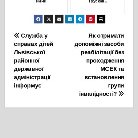
війни
Трускав...
10 Січня, 2023
4 Листопада, 2021
Навігація
Служба у
Як отримати
справах дітей
допоміжні засоби
записів
Львівської
реабілітації без
районної
проходження
державної
МСЕК та
адміністрації
встановлення
інформує
групи
інвалідності?