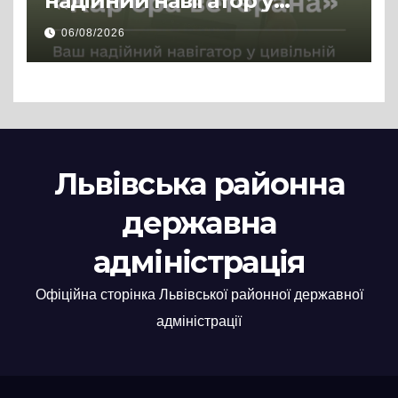
надійний навігатор у
цивільній професії
06/08/2026
Львівська районна
державна
адміністрація
Офіційна сторінка Львівської районної державної
адміністрації