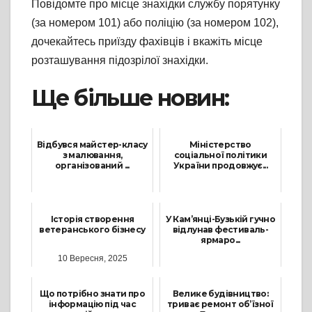
Повідомте про місце знахідки службу порятунку
(за номером 101) або поліцію (за номером 102),
дочекайтесь приїзду фахівців і вкажіть місце
розташування підозрілої знахідки.
Ще більше новин:
Відбувся майстер-класу
Міністерство
з малювання,
соціальної політики
організований ...
України продовжує...
18 Лютого, 2023
9 Квітня, 2025
Історія створення
У Кам’янці-Бузькій гучно
ветеранського бізнесу
відлунав фестиваль-
ярмаро...
10 Вересня, 2025
12 Вересня, 2021
Що потрібно знати про
Велике будівництво:
інформацію під час
триває ремонт об’їзної