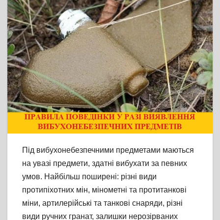
Під вибухонебезпечними предметами маються
на увазі предмети, здатні вибухати за певних
умов. Найбільш поширені: різні види
протипіхотних мін, мінометні та протитанкові
міни, артилерійські та танкові снаряди, різні
види ручних гранат, залишки нерозірваних