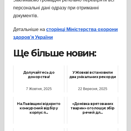
персональні дані одразу при отриманні
документів.
Детальніше на
сторінці Міністерства охорони
здоров’я України
Ще більше новин:
Долучайтесь до
У Жовкві встановили
донорства!
два унікальних рекорди
7 Жовтня, 2025
22 Вересня, 2025
На Львівщині відкрито
«Домівка врятованих
конкурсний відбір у
тварин» оголошує збір
корпус п...
речей дл...
3 Липня, 2023
27 Листопада, 2025