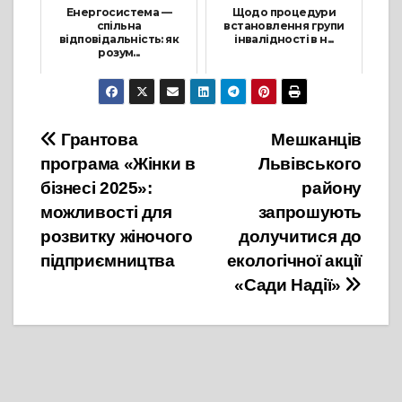
Енергосистема —
Щодо процедури
спільна
встановлення групи
відповідальність: як
інвалідності в н...
розум...
23 Грудня, 2024
21 Січня, 2026
Навігація
Грантова
Мешканців
програма «Жінки в
Львівського
записів
бізнесі 2025»:
району
можливості для
запрошують
розвитку жіночого
долучитися до
підприємництва
екологічної акції
«Сади Надії»