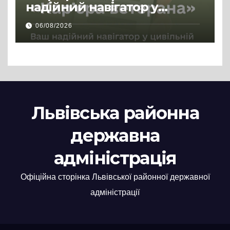
надійний навігатор у
цивільній професії
06/08/2026
Львівська районна
державна
адміністрація
Офіційна сторінка Львівської районної державної
адміністрації