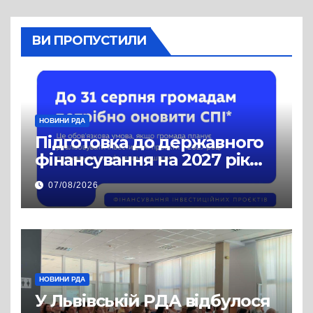
ВИ ПРОПУСТИЛИ
НОВИНИ РДА
Підготовка до державного
фінансування на 2027 рік
уже триває
07/08/2026
НОВИНИ РДА
У Львівській РДА відбулося