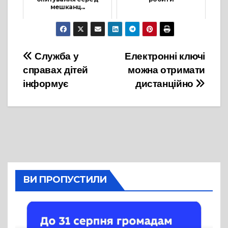
мешканц...
27 Лютого, 2024
27 Лютого, 2023
Навігація
Служба у
Електронні ключі
справах дітей
можна отримати
записів
інформує
дистанційно
ВИ ПРОПУСТИЛИ