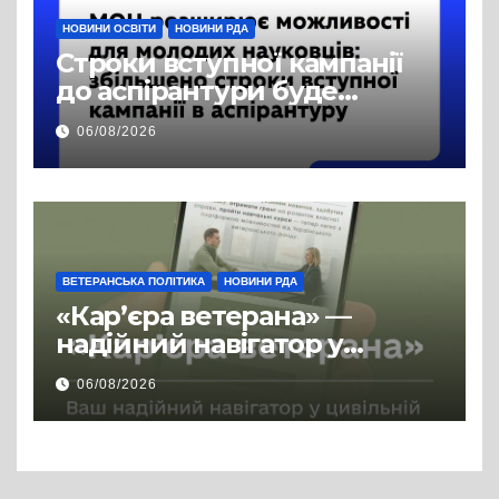
НОВИНИ ОСВІТИ
НОВИНИ РДА
Строки вступної кампанії
до аспірантури буде
продовжено
06/08/2026
ВЕТЕРАНСЬКА ПОЛІТИКА
НОВИНИ РДА
«Кар’єра ветерана» —
надійний навігатор у
цивільній професії
06/08/2026