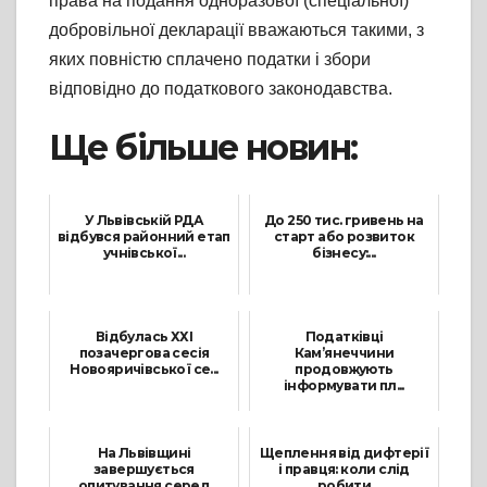
права на подання одноразової (спеціальної)
добровільної декларації вважаються такими, з
яких повністю сплачено податки і збори
відповідно до податкового законодавства.
Ще більше новин:
У Львівській РДА
До 250 тис. гривень на
відбувся районний етап
старт або розвиток
учнівської...
бізнесу:...
17 Листопада, 2024
10 Лютого, 2023
Відбулась ХХІ
Податківці
позачергова сесія
Кам’янеччини
Новояричівської се...
продовжують
інформувати пл...
6 Травня, 2022
2 Лютого, 2023
На Львівщині
Щеплення від дифтерії
завершується
і правця: коли слід
опитування серед
робити