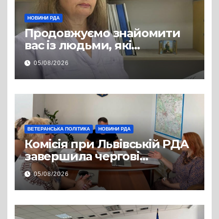
НОВИНИ РДА
Продовжуємо знайомити
вас із людьми, які
допомагають нашим
05/08/2026
захисникам і захисницям
повертатися до цивільного
життя
ВЕТЕРАНСЬКА ПОЛІТИКА
НОВИНИ РДА
Комісія при Львівській РДА
завершила чергові
співбесіди та
05/08/2026
рекомендувала кандидатів
на посади фахівців із
супроводу