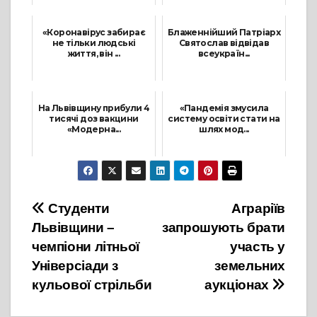
20 Вересня, 2021
30 Серпня, 2021
«Коронавірус забирає
Блаженнійший Патріарх
не тільки людські
Святослав відвідав
життя, він ...
всеукраїн...
11 Грудня, 2021
26 Червня, 2021
На Львівщину прибули 4
«Пандемія змусила
тисячі доз вакцини
систему освіти стати на
«Модерна...
шлях мод...
28 Січня, 2022
6 Вересня, 2021
Навігація
Студенти
Аграріїв
Львівщини –
запрошують брати
записів
чемпіони літньої
участь у
Універсіади з
земельних
кульової стрільби
аукціонах