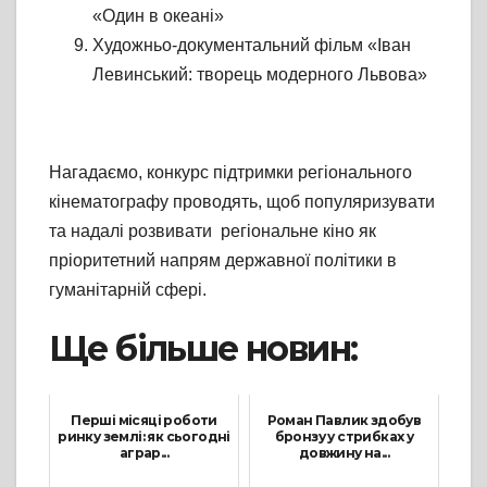
«Один в океані»
Художньо-документальний фільм «Іван
Левинський: творець модерного Львова»
Нагадаємо, конкурс підтримки регіонального
кінематографу проводять, щоб популяризувати
та надалі розвивати регіональне кіно як
пріоритетний напрям державної політики в
гуманітарній сфері.
Ще більше новин:
Перші місяці роботи
Роман Павлик здобув
ринку землі: як сьогодні
бронзу у стрибках у
аграр...
довжину на...