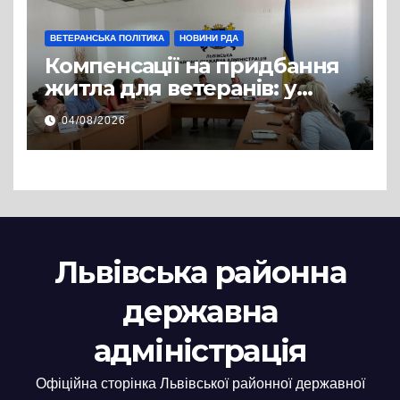
ВЕТЕРАНСЬКА ПОЛІТИКА
НОВИНИ РДА
Компенсації на придбання
житла для ветеранів: у
Львівській РДА розглянули
04/08/2026
нові заяви
Львівська районна
державна
адміністрація
Офіційна сторінка Львівської районної державної