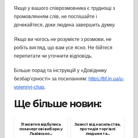
Якщо у вашого співрозмовника є труднощі з
промовлянням слів, не поспішайте і
дочекайтеся, доки людина завершить думку.
Якщо ви чогось не розумієте з розмови, не
робіть вигляд, що вам усе ясно. Не бійтеся
перепитати чи уточнити відповідь.
Більше порад та інструкцій у «Довіднику
безбар’єрності» за посиланням:
https://bf.in.ua/u-
voiennyj-chas
.
Ще більше новин:
31 жовтня відбулись
Захист від насильства,
позачергові вибори у
протидія торгівлі
Львівсько...
людьми та...