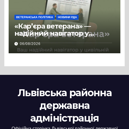
ВЕТЕРАНСЬКА ПОЛІТИКА
НОВИНИ РДА
«Кар’єра ветерана» —
надійний навігатор у
цивільній професії
06/08/2026
Львівська районна
державна
адміністрація
Офіційна сторінка Львівської районної державної