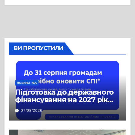
ВИ ПРОПУСТИЛИ
НОВИНИ РДА
Підготовка до державного
фінансування на 2027 рік
уже триває
07/08/2026