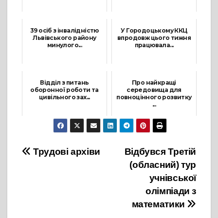
15 Листопада, 2021
8 Березня, 2024
39 осіб з інвалідністю
У Городоцькому ККЦ
Львівського району
впродовж цього тижня
минулого...
працювала...
1 Січня, 2024
28 Вересня, 2023
Відділ з питань
Про найкращі
оборонної роботи та
середовища для
цивільного зах...
повноцінного розвитку
...
16 Вересня, 2021
31 Березня, 2023
Навігація
Трудові архіви
Відбувся Третій
(обласний) тур
записів
учнівської
олімпіади з
математики