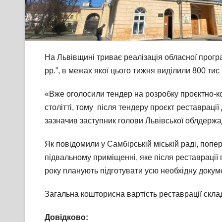
На Львівщині триває реалізація обласної прогр
рр.”, в межах якої цього тижня виділили 800 тис
«Вже оголосили тендер на розробку проєктно-ко
столітті, тому після тендеру проєкт реставраці
зазначив заступник голови Львівської облдержа
Як повідомили у Самбірській міській раді, попе
підвальному приміщенні, яке після реставрації
року планують підготувати усю необхідну докум
Загальна кошторисна вартість реставрації скла
Довідково: