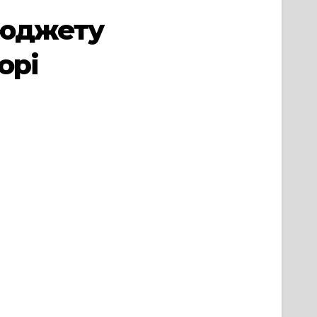
бюджету
орі