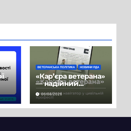
ВЕТЕРАНСЬКА ПОЛІТИКА
НОВИНИ РДА
ої
«Кар’єра ветерана»
— надійний
де
навігатор у
06/08/2026
цивільній професії