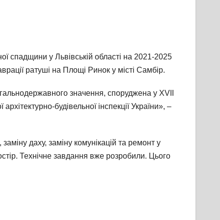
ої спадщини у Львівській області на 2021-2025
аврації ратуші на Площі Ринок у місті Самбір.
агальнодержавного значення, споруджена у XVІІ
архітектурно-будівельної інспекції України», –
заміну даху, заміну комунікацій та ремонт у
остір. Технічне завдання вже розробили. Цього