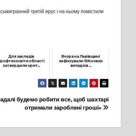
сьмигранний третій ярус і на ньому помістили
Для закладів
Вчора на Львівщині
профтехосвіти області
зафіксували 166 нових
затвердили крит...
випадків ...
5 Жовтня, 2021
22 Грудня, 2021
адалі будемо робити все, щоб шахтарі
отримали зароблені гроші»