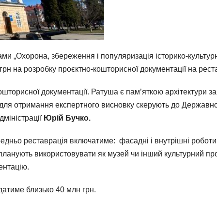
ами „Охорона, збереження і популяризація історико-культурн
 грн на розробку проєктно-кошторисної документації на рест
шторисної документації. Ратуша є пам’яткою архітектури з
ї для отримання експертного висновку скерують до Державної 
дміністрації
Юрій Бучко.
редньо реставрація включатиме: фасадні і внутрішні роботи, 
 планують використовувати як музей чи інший культурний пр
ентацію.
датиме близько 40 млн грн.