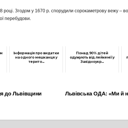
8 році. Згодом у 1670 р. спорудили сорокаметрову вежу – во
ої перебудови.
ям
Інформація про видатки
Понад 90% дітей
на одного мешканця у
одужують від лейкемії у
терито...
Західноукр...
27 Квітня, 2021
31 Січня, 2022
ня до Львівщини
Львівська ОДА: «Ми й н