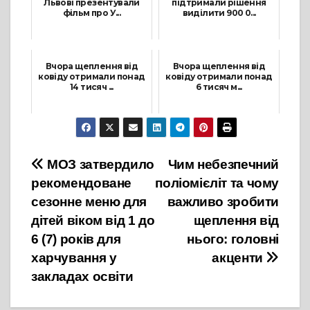
Львові презентували
підтримали рішення
фільм про У...
виділити 900 0...
17 Грудня, 2021
16 Листопада, 2021
Вчора щеплення від
Вчора щеплення від
ковіду отримали понад
ковіду отримали понад
14 тисяч ...
6 тисяч м...
3 Грудня, 2021
29 Листопада, 2021
Навігація
МОЗ затвердило
Чим небезпечний
рекомендоване
поліомієліт та чому
записів
сезонне меню для
важливо зробити
дітей віком від 1 до
щеплення від
6 (7) років для
нього: головні
харчування у
акценти
закладах освіти