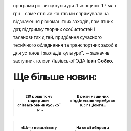
програми розвитку культури Львівщини. 17 млн
грн – саме стільки коштів ми спрямували на
відзначення різноманітних заходів, пам’ятних
дат, підтримку творчих особистостей і
талановитих дітей, придбання сучасного
технічного обладнання та транспортних засобів
для установ і закладів культури”, – зазначив
заступник голови Львівської ОДА
Іван Собко.
Ще більше новин:
210 років тому
В реанімаційних
народився
відділеннях перебуває
співзасновник Руської
163 пацієнти...
трі...
12 Жовтня, 2021
2 Вересня, 2021
«Шлях поколінь»: у
На сесії облради