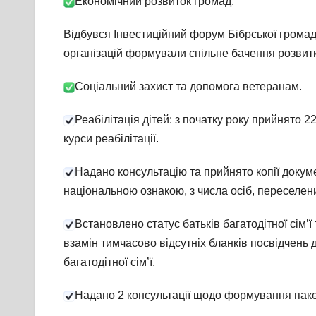
Економічний розвиток громад.
Відбувся Інвестиційний форум Бібрської громад
організацій формували спільне бачення розвитку
Соціальний захист та допомога ветеранам.
Реабілітація дітей: з початку року прийнято 
курси реабілітації.
Надано консультацію та прийнято копії докум
національною ознакою, з числа осіб, переселени
Встановлено статус батьків багатодітної сім’ї 
взамін тимчасово відсутніх бланків посвідчень д
багатодітної сім’ї.
Надано 2 консультації щодо формування паке