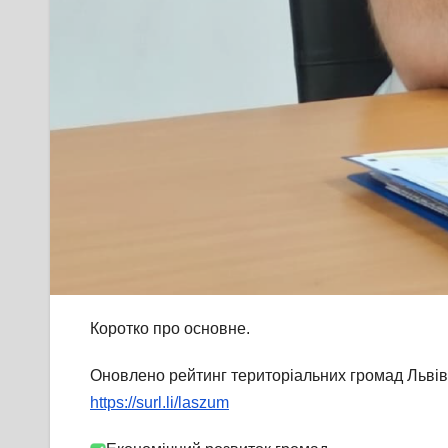
Коротко про основне.
Оновлено рейтинг територіальних громад Львівщ
https://surl.li/laszum