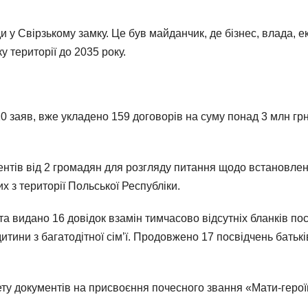
и у Свірзькому замку. Це був майданчик, де бізнес, влада, 
 території до 2035 року.
220 заяв, вже укладено 159 договорів на суму понад 3 млн гр
ентів від 2 громадян для розгляду питання щодо встановленн
х з території Польської Республіки.
та видано 16 довідок взамін тимчасово відсутніх бланків посв
итини з багатодітної сім’ї. Продовжено 17 посвідчень батьків
ту документів на присвоєння почесного звання «Мати-герої