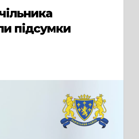
очільника
ли підсумки