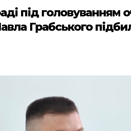
раді під головуванням 
Павла Грабського підби