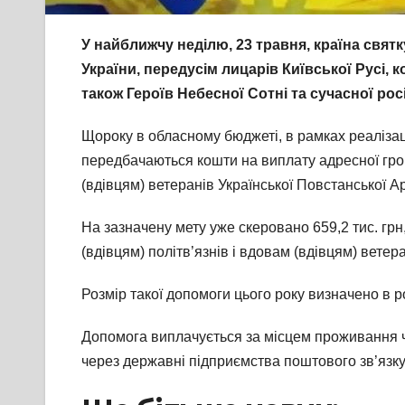
У найближчу неділю, 23 травня, країна свят
України, передусім лицарів Київської Русі, к
також Героїв Небесної Сотні та сучасної рос
Щороку в обласному бюджеті, в рамках реалізаці
передбачаються кошти на виплату адресної грош
(вдівцям) ветеранів Української Повстанської Ар
На зазначену мету уже скеровано 659,2 тис. гр
(вдівцям) політв’язнів і вдовам (вдівцям) ветера
Розмір такої допомоги цього року визначено в 
Допомога виплачується за місцем проживання ч
через державні підприємства поштового зв’язку