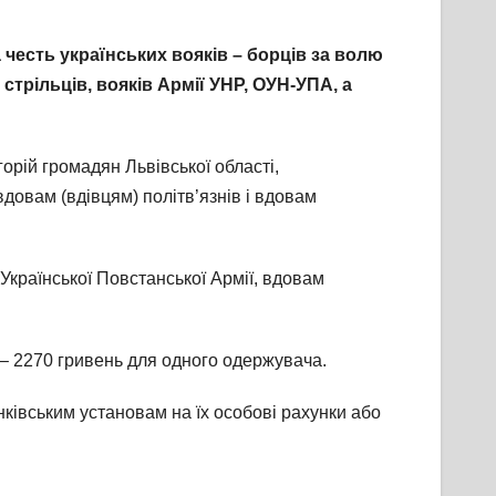
 честь українських вояків – борців за волю
 стрільців, вояків Армії УНР, ОУН-УПА, а
орій громадян Львівської області,
довам (вдівцям) політв’язнів і вдовам
Української Повстанської Армії, вдовам
 – 2270 гривень для одного одержувача.
івським установам на їх особові рахунки або