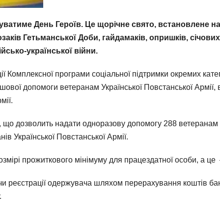
куватиме День Героїв. Це щорічне свято, встановлене на
озаків Гетьманської Доби, гайдамаків, опришків, січових
ійсько-української війни.
ї Комплексної програми соціальної підтримки окремих катег
ової допомоги ветеранам Української Повстанської Армії, в
мії.
н, що дозволить надати одноразову допомогу 288 ветеранам 
нів Української Повстанської Армії.
розмірі прожиткового мінімуму для працездатної особи, а це
и реєстрації одержувача шляхом перерахування коштів банк
.