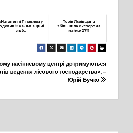
«Натхненні Пінзелем у
Торік Львівщина
одовиці»: на Львівщині
збільшила експорт на
відб...
майже 27%
28 Серпня, 2021
5 Січня, 2022
кому насіннєвому центрі дотримуються
тів ведення лісового господарства», –
Юрій Бучко