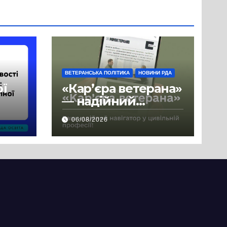
ВЕТЕРАНСЬКА ПОЛІТИКА
НОВИНИ РДА
ої
«Кар’єра ветерана»
— надійний
де
навігатор у
06/08/2026
цивільній професії