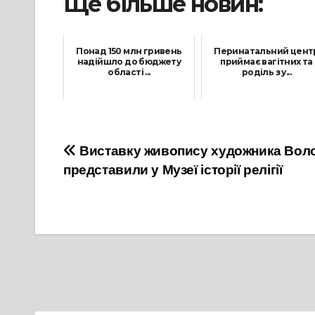
Ще більше новин:
Понад 150 млн гривень
Перинатальний цент
надійшло до бюджету
приймає вагітних та
області ...
роділь з у...
17 Січня, 2022
27 Лютого, 2022
Навігація
Виставку живопису художника Вол
представили у Музеї історії релігії
записів