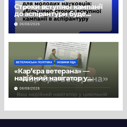
Строки вступної кампанії
до аспірантури буде
продовжено
06/08/2026
ВЕТЕРАНСЬКА ПОЛІТИКА
НОВИНИ РДА
«Кар’єра ветерана» —
надійний навігатор у
цивільній професії
06/08/2026