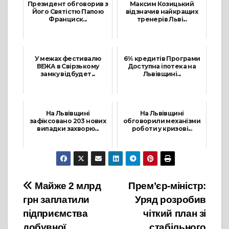
Президент обговорив з
Максим Козицький
Його Святістю Папою
відзначив найкращих
Франциск...
тренерів Льві...
1 Липня, 2021
22 Липня, 2021
У межах фестивалю
6% кредитів Програми
ВЕЖА в Свірзькому
Доступна іпотека на
замку відбудет...
Львівщині...
25 Червня, 2021
5 Жовтня, 2021
На Львівщині
На Львівщині
зафіксовано 203 нових
обговорили механізми
випадки захворю...
роботи у кризові...
5 Травня, 2021
28 Квітня, 2021
Навігація
Майже 2 млрд
Прем’єр-міністр:
грн заплатили
Уряд розробив
записів
підприємства
чіткий план зі
добувної
стабільного