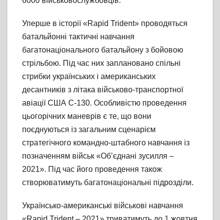
6000 військовослужбовців.
Уперше в історії «Rapid Trident» проводяться
батальйонні тактичні навчання
багатонаціонального батальйону з бойовою
стрільбою. Під час них заплановано спільні
стрибки українських і американських
десантників з літака військово-транспортної
авіації США С-130. Особливістю проведення
цьогорічних маневрів є те, що вони
поєднуються із загальним сценарієм
стратегічного командно-штабного навчання із
позначенням військ «Об’єднані зусилля –
2021». Під час його проведення також
створюватимуть багатонаціональні підрозділи.
Українсько-американські військові навчання
«Rapid Trident – 2021» триватимуть до 1 жовтня