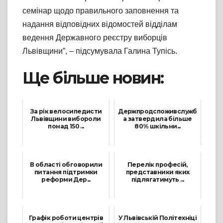
семінар щодо правильного заповнення та
надання відповідних відомостей відділам
ведення Державного реєстру виборців
Львівщини”, – підсумувала Галина Тупісь.
Ще більше новин:
За рік велосипедисти
Держпродспоживслужб
Львівщини вибороли
а затвердила більше
понад 150 ...
80% шкільни...
12 Січня, 2022
13 Листопада, 2021
В області обговорили
Перелік професій,
питання підтримки
представники яких
реформи Дер...
підлягатимуть ...
9 Червня, 2021
12 Жовтня, 2021
Графік роботи центрів
У Львівській Політехніці