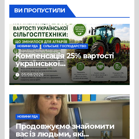
ВИ ПРОПУСТИЛИ
НОВИНИ РДА
СІЛЬСЬКЕ ГОСПОДАРСТВО
Компенсація 25% вартості
української
сільгосптехніки: що
05/08/2026
змінилося для аграріїв
НОВИНИ РДА
Продовжуємо знайомити
вас із людьми, які