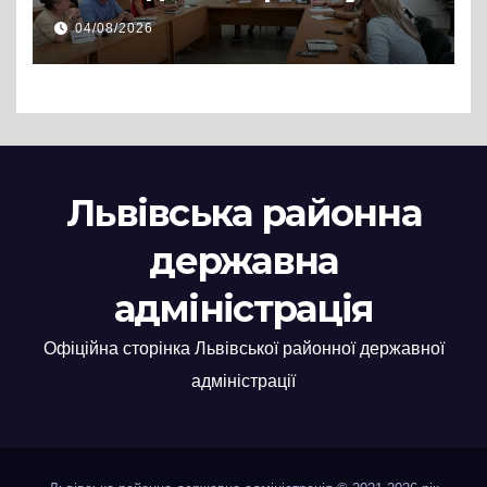
Львівській РДА розглянули
04/08/2026
нові заяви
Львівська районна
державна
адміністрація
Офіційна сторінка Львівської районної державної
адміністрації