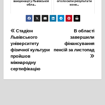
вакцинації у Львівській
оголосили результати
обла...
конк...
24 Січня, 2022
30 Серпня, 2021
Навігація
Стадіон
В області
Львівського
завершили
записів
університету
фінансування
фізичної культури
пенсій за листопад
пройшов
міжнародну
сертифікацію