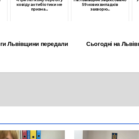
ковіду антибіотики не
59 нових випадків
призна...
захворю...
8 Лютого, 2022
8 Червня, 2021
оги Львівщини передали
Сьогодні на Львів