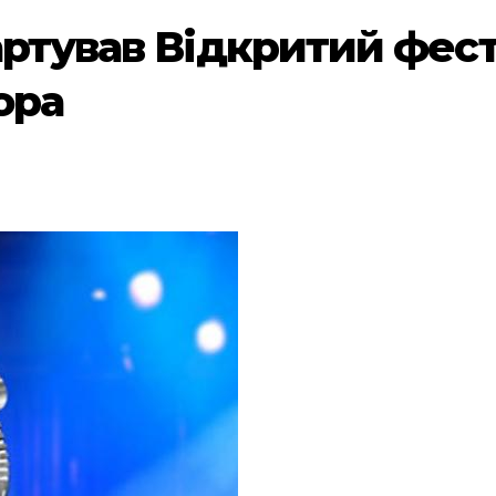
артував Відкритий фес
ора