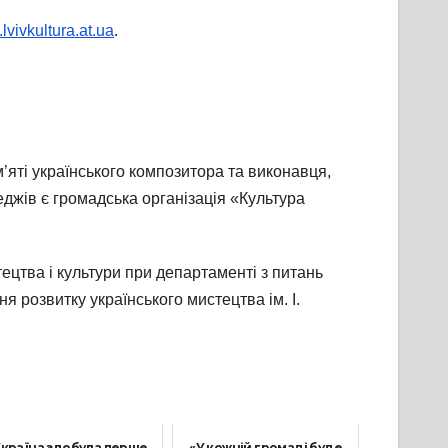
lvivkultura.at.ua
.
яті українського композитора та виконавця,
джів є громадська організація «Культура
цтва і культури при департаменті з питань
я розвитку українського мистецтва ім. І.
країна здобула перше
«У кожній громаді буде