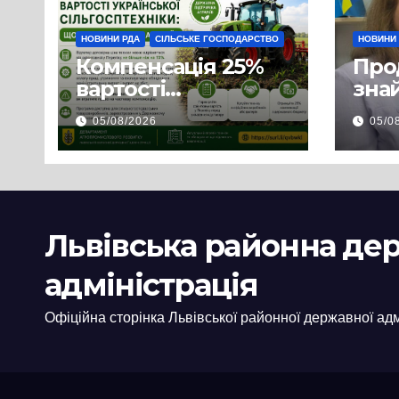
НОВИНИ РДА
СІЛЬСЬКЕ ГОСПОДАРСТВО
НОВИНИ
Компенсація 25%
Про
вартості
знай
української
люд
05/08/2026
05/0
сільгосптехніки:
доп
що змінилося для
наш
аграріїв
і з
пов
цив
Львівська районна де
адміністрація
Офіційна сторінка Львівської районної державної адм