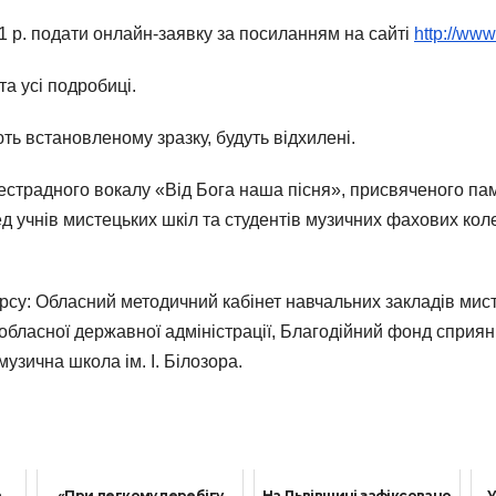
21 р. подати онлайн-заявку за посиланням на сайті
http://www.
а усі подробиці.
ють встановленому зразку, будуть відхилені.
страдного вокалу «Від Бога наша пісня», присвяченого пам’
д учнів мистецьких шкіл та студентів музичних фахових коле
у: Обласний методичний кабінет навчальних закладів мисте
 обласної державної адміністрації, Благодійний фонд сприянн
узична школа ім. І. Білозора.
а
«При легкому перебігу
На Львівщині зафіксовано
У