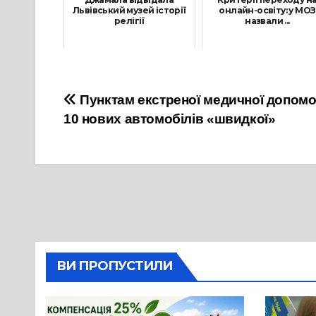
Львівський музей історії
онлайн-освіту: у МОЗ
релігії
назвали ...
10 Вересня, 2021
6 Вересня, 2021
Навігація
Пунктам екстреної медичної допом
10 нових автомобілів «швидкої»
записів
ВИ ПРОПУСТИЛИ