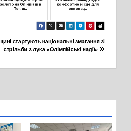
золото на Олімпіаді в
комфортне місце для
Токіо:...
рекреац...
4 Серпня, 2021
22 Листопада, 2021
щині стартують національні змагання зі
стрільби з лука «Олімпійські надії»