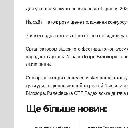
Для участі у Конкурсі необхідно до 4 травня 20
На сайті також розміщене положення конкурсу т
Заявки надіслані невчасно і ті, що не відповіда
Організатором відкритого фестивалю-конкурсу е
народного артиста України
Ігоря Білозора
сере
Львівщини».
Співорганізатори проведення Фестивалю-конкурс
культури, національностей та релігій Львівської
Білозора, Радехівська ОТГ, Радехівська дитяча м
Ще більше новин:
Джамала відвідала
Критерії переходу н