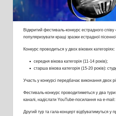
Відкритий фестиваль-конкурс естрадного співу «
популяризувати кращі зразки естрадної пісенно
Конкурс проводиться у двох вікових категоріях:
середня вікова категорія (11-14 років);
старша вікова категорія (15-20 років): ст
Участь у конкурсі передбачає виконання двох р
Фестиваль-конкурс проводитиметься у два тури:
каналі, надіслати YouTube-посилання на e-mail:
Другий тур та гала-концерт відбуватимуться у п