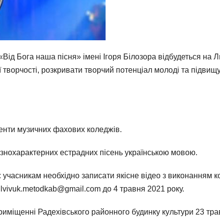
Від Бога наша пісня» імені Ігоря Білозора відбудеться на 
ї творчості, розкривати творчий потенціал молоді та підвищ
уденти музичних фахових коледжів.
ізнохарактерних естрадних пісень українською мовою.
 учасникам необхідно записати якісне відео з виконанням ко
 lvivuk.metodkab@gmail.com до 4 травня 2021 року.
риміщенні Радехівського районного будинку культури 23 тра