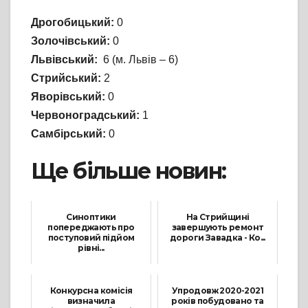
Дрогобицький:
0
Золочівський:
0
Львівський:
6 (м. Львів – 6)
Стрийський:
2
Яворівський:
0
Червоноградський:
1
Самбірський:
0
Ще більше новин:
Синоптики
На Стрийщині
попереджають про
завершують ремонт
поступовий підйом
дороги Завадка - Ко...
рівні...
18 Листопада, 2021
8 Лютого, 2022
Конкурсна комісія
Упродовж 2020-2021
визначила
років побудовано та