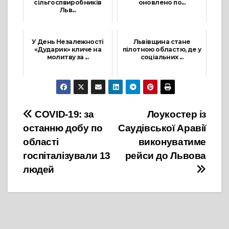
сільгоспвиробників
оновлено по...
Льв...
20 Грудня, 2021
20 Вересня, 2021
У День Незалежності
Львівщина стане
«Дударик» кличе на
пілотною областю, де у
молитву за ...
соціальних ...
5 Серпня, 2021
14 Грудня, 2021
Навігація
COVID-19: за
Лоукостер із
останню добу по
Саудівської Аравії
записів
області
виконуватиме
госпіталізували 13
рейси до Львова
людей