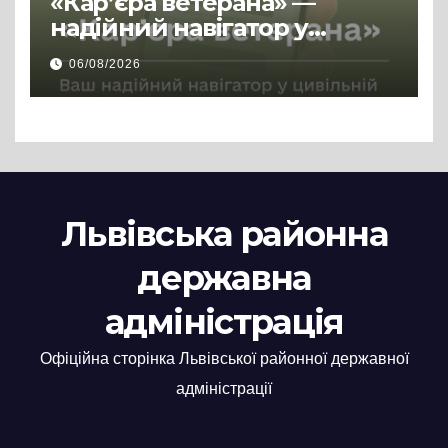
«Кар’єра ветерана» —
надійний навігатор у
цивільній професії
06/08/2026
Львівська районна
державна
адміністрація
Офіційна сторінка Львівської районної державної
адміністрації