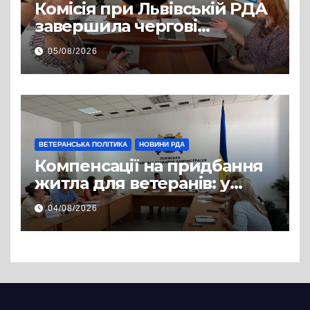
Комісія при Львівській РДА
завершила чергові
співбесіди та
05/08/2026
рекомендувала кандидатів
на посади фахівців із
супроводу
ВЕТЕРАНСЬКА ПОЛІТИКА
НОВИНИ РДА
Компенсації на придбання
житла для ветеранів: у
Львівській РДА розглянули
04/08/2026
нові заяви