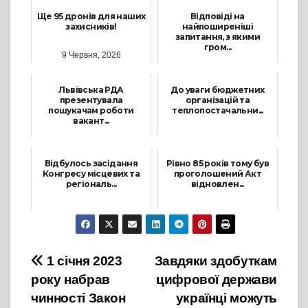
Ще 95 дронів для наших
Відповіді на
захисників!
найпоширеніші
запитання, з якими
гром...
9 Червня, 2026
23 Грудня, 2024
Львівська РДА
До уваги бюджетних
презентувала
організацій та
пошукачам роботи
теплопостачальни...
вакант...
4 Квітня, 2023
27 Червня, 2025
Відбулось засідання
Рівно 85 років тому був
Конгресу місцевих та
проголошений Акт
регіональ...
відновлен...
20 Серпня, 2024
30 Червня, 2026
Навігація
1 січня 2023
Завдяки здобуткам
року набрав
цифрової держави
записів
чинності Закон
українці можуть