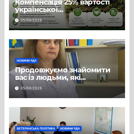
Компенсація 25% вартості
української
сільгосптехніки: що
05/08/2026
змінилося для аграріїв
НОВИНИ РДА
Продовжуємо знайомити
вас із людьми, які
допомагають нашим
05/08/2026
захисникам і захисницям
повертатися до цивільного
життя
ВЕТЕРАНСЬКА ПОЛІТИКА
НОВИНИ РДА