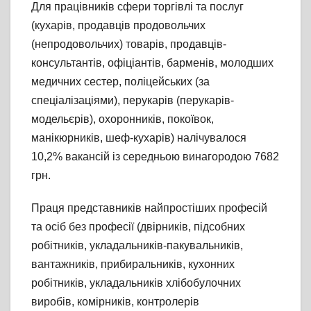
Для працівників сфери торгівлі та послуг
(кухарів, продавців продовольчих
(непродовольчих) товарів, продавців-
консультантів, офіціантів, барменів, молодших
медичних сестер, поліцейських (за
спеціалізаціями), перукарів (перукарів-
модельєрів), охоронників, покоївок,
манікюрників, шеф-кухарів) налічувалося
10,2% вакансій із середньою винагородою 7682
грн.
Праця представників найпростіших професій
та осіб без професії (двірників, підсобних
робітників, укладальників-пакувальників,
вантажників, прибиральників, кухонних
робітників, укладальників хлібобулочних
виробів, комірників, контролерів