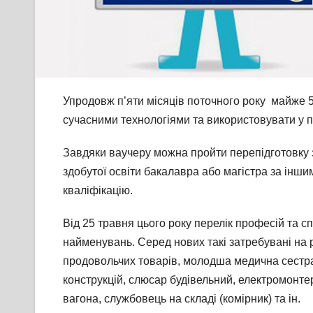
Упродовж п’яти місяців поточного року майже 5
сучасними технологіями та використовувати у п
Завдяки ваучеру можна пройти перепідготовку з
здобутої освіти бакалавра або магістра за інши
кваліфікацію.
Від 25 травня цього року перелік професій та с
найменувань. Серед нових такі затребувані на 
продовольчих товарів, молодша медична сестра
конструкцій, слюсар будівельний, електромонтер
вагона, службовець на складі (комірник) та ін.