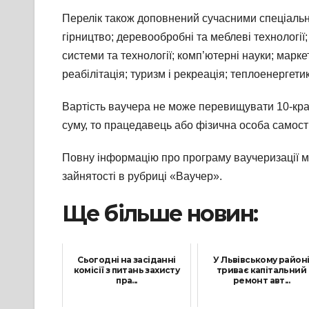
Перелік також доповнений сучасними спеціальнос
гірництво; деревообробні та меблеві технології
системи та технології; комп’ютерні науки; марке
реабілітація; туризм і рекреація; теплоенергети
Вартість ваучера не може перевищувати 10-крат
суму, то працедавець або фізична особа самост
Повну інформацію про програму ваучеризації м
зайнятості в рубриці «Ваучер».
Ще більше новин:
Сьогодні на засіданні
У Львівському район
комісії з питань захисту
триває капітальний
пра...
ремонт авт...