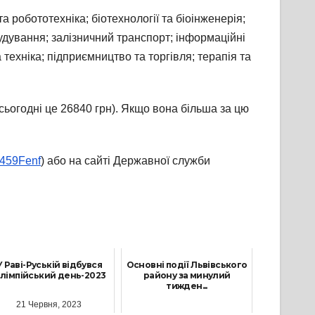
 робототехніка; біотехнології та біоінженерія;
будування; залізничний транспорт; інформаційні
 техніка; підприємництво та торгівля; терапія та
ьогодні це 26840 грн). Якщо вона більша за цю
y/459Fenf
) або на сайті Державної служби
У Раві-Руській відбувся
Основні події Львівського
лімпійський день-2023
району за минулий
тижден...
21 Червня, 2023