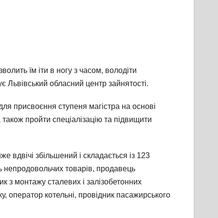
лить їм іти в ногу з часом, володіти
є Львівський обласний центр зайнятості.
для присвоєння ступеня магістра на основі
а також пройти спеціалізацію та підвищити
же вдвічі збільшений і складається із 123
ць непродовольчих товарів, продавець
к з монтажу сталевих і залізобетонних
ку, оператор котельні, провідник пасажирського