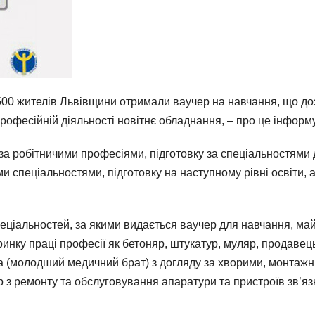
00 жителів Львівщини отримали ваучер на навчання, що дозво
рофесійній діяльності новітнє обладнання, – про це інформу
а робітничими професіями, підготовку за спеціальностями 
ми спеціальностями, підготовку на наступному рівні освіти, 
пеціальностей, за якими видається ваучер для навчання, май
ринку праці професії як бетоняр, штукатур, муляр, продаве
 (молодший медичний брат) з догляду за хворими, монтажни
 з ремонту та обслуговування апаратури та пристроїв зв’яз