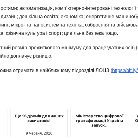
тями: автоматизація, комп’ютерно-інтегровані технології та
; дизайн; дошкільна освіта; економіка; енергетичне машино
тинг; мікро- та наносистемна техніка; озброєння та військова
ка; фізична культура і спорт; цивільна безпека тощо.
ний розмір прожиткового мінімуму для працездатних осіб (с
ійно доплачує різницю.
ожна отримати в найближчому підрозділі ЛОЦЗ (
https://bit.l
і
Ще 95 дронів для наших
Міністерство цифрової
захисників!
трансформації України
О
запуск...
9 Червня, 2026