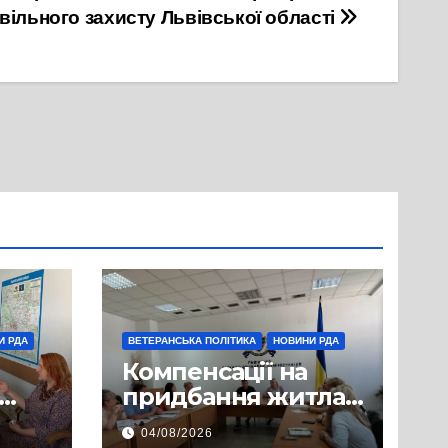
вільного захисту Львівської області
И РДА
ВЕТЕРАНСЬКА ПОЛІТИКА
НОВИНИ РДА
Компенсації на
придбання житла
гові
для ветеранів: у
04/08/2026
Львівській РДА