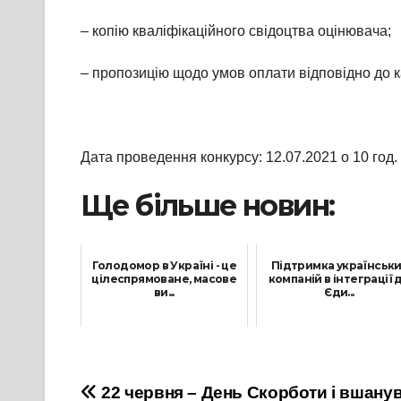
– копію кваліфікаційного свідоцтва оцінювача;
– пропозицію щодо умов оплати відповідно до ка
Дата проведення конкурсу: 12.07.2021 о 10 год. 
Ще більше новин:
Голодомор в Україні - це
Підтримка українськи
цілеспрямоване, масове
компаній в інтеграції 
ви...
Єди...
26 Листопада, 2022
9 Травня, 2024
Навігація
22 червня – День Скорботи і вшанув