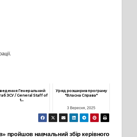
ації.
ведення Генеральний
Уряд розширив програму
аб ЗСУ / General Staff of
"Власна Справа"
t...
3 Вересня, 2025
29 Липня, 2022
ів» пройшов навчальний збір керівного