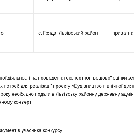
го
с. Гряда, Львівський район
приватна
очної діяльності на проведення експертної грошової оцінки з
х потреб для реалізації проекту «Будівництво північної діля
 року необхідно подати в Львівську районну державну адміні
аному конверті:
окументів учасника конкурсу;