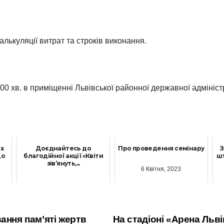
лькуляції витрат та строків виконання.
00 хв. в приміщенні Львівської районної державної адміністр
х
Доєднайтесь до
Про проведення семінару
З
до
благодійної акції «Квіти
шт
зів’януть,...
6 Квітня, 2023
22 Серпня, 2025
ання пам’яті жертв
На стадіоні «Арена Льв