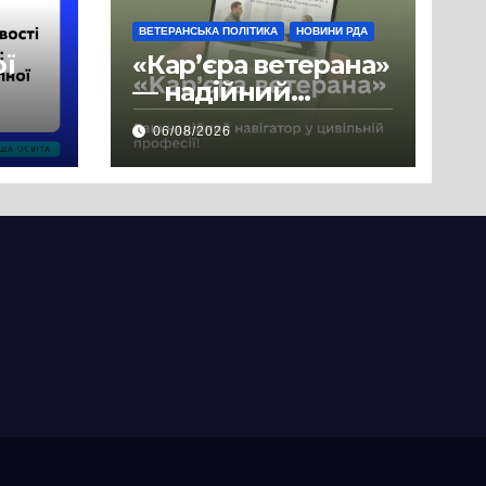
ВЕТЕРАНСЬКА ПОЛІТИКА
НОВИНИ РДА
ої
«Кар’єра ветерана»
— надійний
де
навігатор у
06/08/2026
цивільній професії