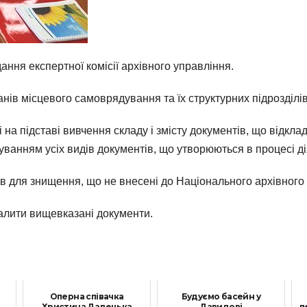
ання експертної комісії архівного управління.
нів місцевого самоврядування та їх структурних підрозділі
на підставі вивчення складу і змісту документів, що відкла
уванням усіх видів документів, що утворюються в процесі ді
в для знищення, що не внесені до Національного архівного
алити вищевказані документи.
Оперна співачка
Будуємо басейн у
Христина Далецька
Давидові
п