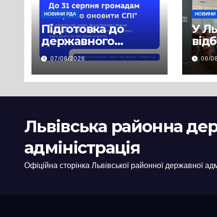
НОВИНИ РДА
НОВИНИ
Підготовка до
У Л
державного
від
фінансування на
нав
07/08/2026
06/0
2027 рік уже
при
триває
асп
заб
пра
пуб
Львівська районна де
інф
адміністрація
Офіційна сторінка Львівської районної державної адм