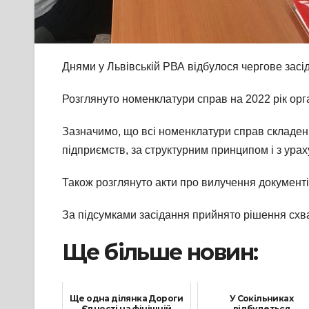
Днями у Львівській РВА відбулося чергове засід
Розглянуто номенклатури справ на 2022 рік орга
Зазначимо, що всі номенклатури справ складені 
підприємств, за структурним принципом і з урах
Також розглянуто акти про вилучення документі
За підсумками засідання прийнято рішення схв
Ще більше новин:
Ще одна ділянка Дороги
У Сокільниках
Єдності на фінішній
відбудеться