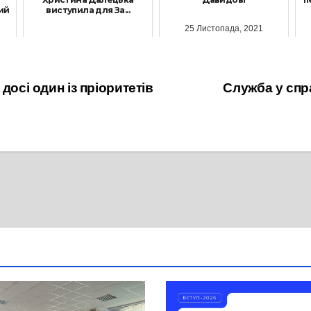
ий
виступила для За...
25 Листопада, 2021
25 Жовтня, 2025
досі один із пріоритетів
Служба у спр