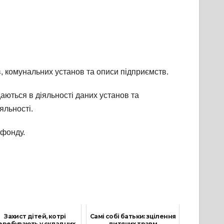
в, комунальних установ та описи підприємств.
даються в діяльності даних установ та
яльності.
 фонду.
Захист дітей, котрі
Самі собі батьки: зцілення
еребувають у складних
дитячих травм