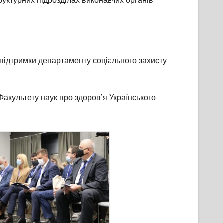
труктурних підрозділах виконавчих органів
підтримки департаменту соціального захисту
акультету наук про здоров’я Українського