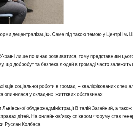
орми децентралізації». Саме під такою темою у Центрі ім.
 Україні лише починає розвиватися, тому представники цього
у, що добробут та безпека людей в громаді часто залежить ві
хівців соціальної роботи в громаді – кваліфікованих спеціа
ка опинилася у складних життєвих обставинах.
 Львівської облдержадміністрації Віталій Загайний, а також
справах дітей. На онлайн-зв’язку спікером Форуму став ген
ки Руслан Колбаса.