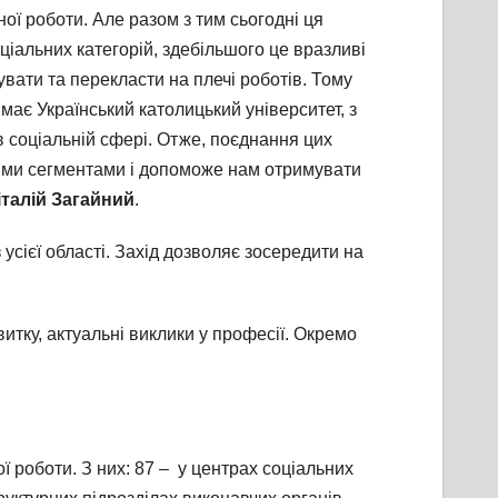
ї роботи. Але разом з тим сьогодні ця
ціальних категорій, здебільшого це вразливі
ати та перекласти на плечі роботів. Тому
має Український католицький університет, з
 соціальній сфері. Отже, поєднання цих
еними сегментами і допоможе нам отримувати
італій Загайний
.
усієї області. Захід дозволяє зосередити на
тку, актуальні виклики у професії. Окремо
ї роботи. З них: 87 – у центрах соціальних