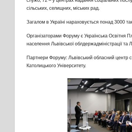
служб; 72 – у центрах надання соціальних послу
сільських, селищних, міських рад.
Загалом в Україні нараховується понад 3000 так
Організаторами Форуму є Українська Освітня П
населення Львівської облдержадміністрації та Л
Партнери Форуму: Львівський обласний центр со
Католицького Університету.