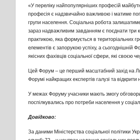
«У переліку найпопулярніших професій майбутнь
професія є надзвичайно важливою і матиме попи
групи населення. Соціальна робота залишатиме
зараз надважливим завданням є поєднати три ком
практикою, яка формується в територіальних гр
елементів є запорукою успіху, а сьогоднішній 
якісних фахівців соціальної сфери, які своєю ч
Цей Форум – це перший масштабний захід на Льві
Форумі найкращих експертів галузі та відкрити но
У межах Форуму учасники мають змогу обговорит
поспілкувались про потреби населення у соціал
Довідково:
За даними Міністерства соціальної політики Укра