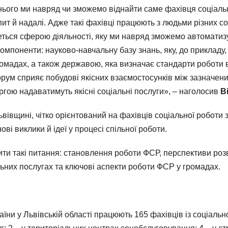
ого ми навряд чи зможемо віднайти саме фахівця соціально
т й надалі. Адже такі фахівці працюють з людьми різних со
ться сферою діяльності, яку ми навряд зможемо автоматизув
поненти: науково-навчальну базу знань, яку, до прикладу, 
омадах, а також державою, яка визначає стандарти роботи в
Форум сприяє побудові якісних взаємостосунків між зазнач
ергою надаватимуть якісні соціальні послуги», – наголосив
В
вщині, чітко орієнтований на фахівців соціальної роботи з 
ві виклики й ідеї у процесі спільної роботи.
и такі питання: становлення роботи ФСР, перспективи розви
ьних послугах та ключові аспекти роботи ФСР у громадах.
їни у Львівській області працюють 165 фахівців із соціально