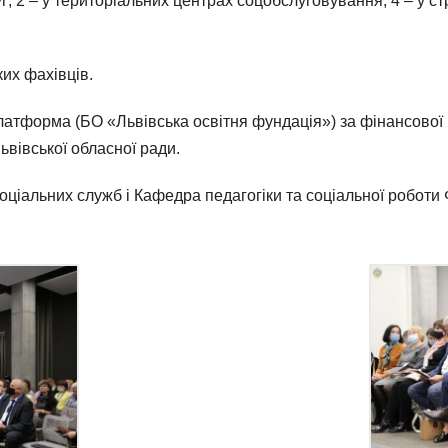
г; 2 – у територіальних центрах соцобслуговування; 4 – у с
их фахівців.
латформа (БО «Львівська освітня фундація») за фінансової 
ьвівської обласної ради.
ціальних служб і Кафедра педагогіки та соціальної роботи Ф