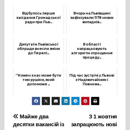
Відбулось перше
Вчора на Львівщині
засідання Громадської
зафіксували 1178 нових
ради при Льв...
випадків...
11 Червня, 2021
15 Січня, 2022
Депутати Львівської
В області
облради внесли зміни
напрацьовують
до Перелі...
алгоритм спрощення
процеду...
15 Липня, 2021
1 Лютого, 2022
''Кожен з нас може бути
Під час зустрічі у Львові
тим рушієм, який
з Надзвичайним і
допоможе ...
Повнова...
29 Листопада, 2021
25 Червня, 2021
Навігація
Майже два
З 1 жовтня
десятки вакансій із
запрацюють нові