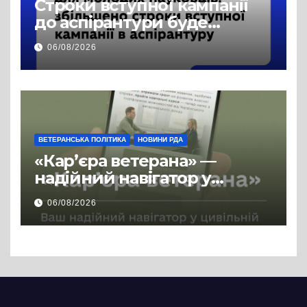
Строки вступної кампанії
до аспірантури буде
продовжено
06/08/2026
ВЕТЕРАНСЬКА ПОЛІТИКА
НОВИНИ РДА
«Кар’єра ветерана» —
надійний навігатор у
цивільній професії
06/08/2026