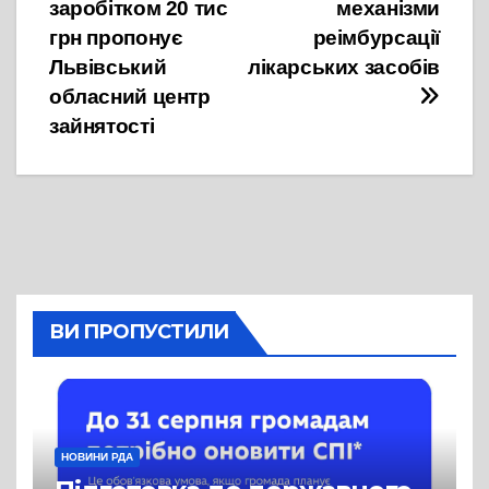
записів
заробітком 20 тис
механізми
грн пропонує
реімбурсації
Львівський
лікарських засобів
обласний центр
зайнятості
ВИ ПРОПУСТИЛИ
НОВИНИ РДА