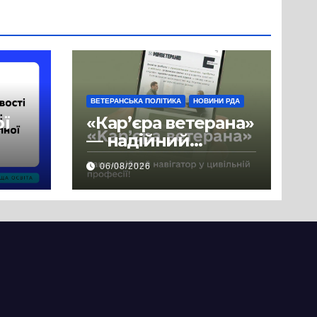
ВЕТЕРАНСЬКА ПОЛІТИКА
НОВИНИ РДА
ої
«Кар’єра ветерана»
— надійний
де
навігатор у
06/08/2026
цивільній професії