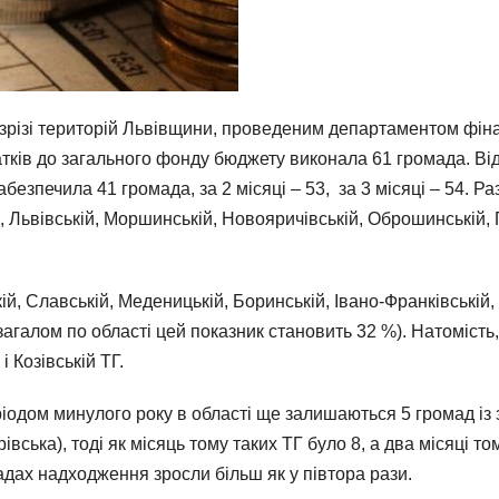
зрізі територій Львівщини, проведеним департаментом фінан
тків до загального фонду бюджету виконала 61 громада. Від
абезпечила 41 громада, за 2 місяці – 53, за 3 місяці – 54. 
й, Львівській, Моршинській, Новояричівській, Оброшинській,
ій, Славській, Меденицькій, Боринській, Івано-Франківській, 
агалом по області цей показник становить 32 %). Натомість
 Козівській ТГ.
ріодом минулого року в області ще залишаються 5 громад і
ська), тоді як місяць тому таких ТГ було 8, а два місяці том
мадах надходження зросли більш як у півтора рази.