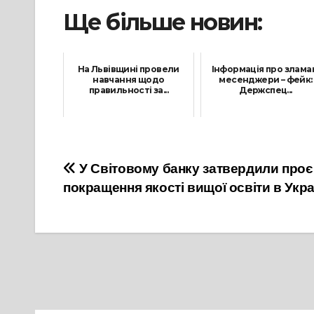
Ще більше новин:
На Львівщині провели
Інформація про злама
навчання щодо
месенджери – фейк:
правильності за...
Держспец...
26 Листопада, 2021
2 Березня, 2022
Навігація
У Світовому банку затвердили проє
покращення якості вищої освіти в Укра
записів