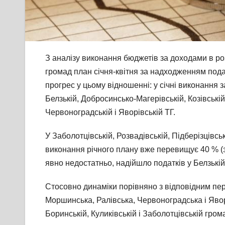
З аналізу виконання бюджетів за доходами в ро
громад план січня-квітня за надходженням пода
прогрес у цьому відношенні: у січні виконання з
Белзькій, Добросинсько-Магерівській, Козівські
Червоноградській і Яворівській ТГ.
У Заболотцівській, Розвадівській, Підберізцівськ
виконання річного плану вже перевищує 40 % (з
явно недостатньо, надійшло податків у Белзькій і
Стосовно динаміки порівняно з відповідним пе
Моршинська, Ралівська, Червоноградська і Яворів
Боринській, Куликівській і Заболотцівській гро