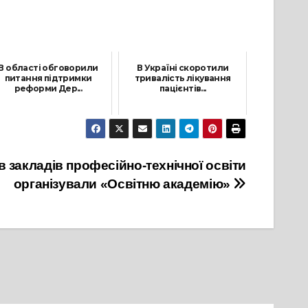
В області обговорили
В Україні скоротили
питання підтримки
тривалість лікування
реформи Дер...
пацієнтів...
9 Червня, 2021
8 Лютого, 2022
в закладів професійно-технічної освіти
організували «Освітню академію»