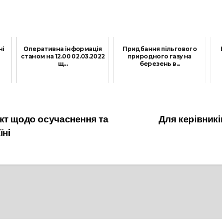
ні
Оперативна інформація
Придбання пільгового
станом на 12.00 02.03.2022
природного газу на
щ...
березень в...
2 Березня, 2022
25 Січня, 2022
кт щодо осучаснення та
Для керівникі
їні