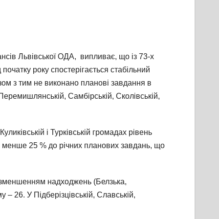
сів Львівської ОДА, випливає, що із 73-х
 початку року спостерігається стабільний
Разом з тим не виконано планові завдання в
 Перемишлянській, Самбірській, Сколівській,
Куликівській і Турківській громадах рівень
, менше 25 % до річних планових завдань, що
з зменшенням надходжень (Белзька,
у – 26. У Підберізцівській, Славській,