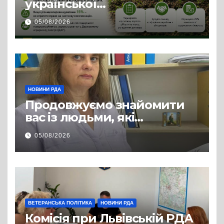
української
сільгосптехніки: що
05/08/2026
змінилося для аграріїв
НОВИНИ РДА
Продовжуємо знайомити
вас із людьми, які
допомагають нашим
05/08/2026
захисникам і захисницям
повертатися до цивільного
життя
ВЕТЕРАНСЬКА ПОЛІТИКА
НОВИНИ РДА
Комісія при Львівській РДА