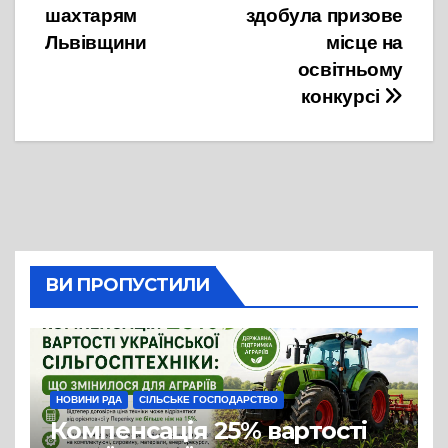
шахтарям
здобула призове
Львівщини
місце на
освітньому
конкурсі
ВИ ПРОПУСТИЛИ
НОВИНИ РДА
СІЛЬСЬКЕ ГОСПОДАРСТВО
Компенсація 25% вартості