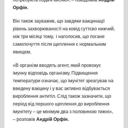
Орфін.
Він також зауважив, що завдяки вакцинації
рівень захворюваності на ковід суттєво нижчий,
ніж три місяці тому, і наголосив, що погане
самопочуття після щеплення є нормальним
явищем.
«В організм вводять агент, який провокує
імунну відповідь організму. Підвищення
температури означає, що імунітет зреагував на
введену вакцину і у вас активно відбувається
вироблення антитіл. Слід також зазначити, що
період від першого щеплення до вироблення
імунітету – це мінімум два з половиною тижні»,
– розповів
Андрій Орфін.