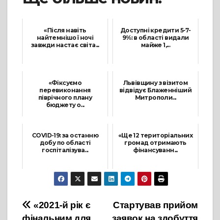
«Після навіть
Доступні кредити 5-7-
найтемнішої ночі
9%: в області видали
завжди настає світа...
майже 1,...
25 Лютого, 2022
22 Червня, 2021
«Фіксуємо
Львівщину з візитом
перевиконання
відвідує Блаженніший
піврічного плану
Митрополи...
бюджету о...
11 Вересня, 2021
30 Червня, 2021
COVID-19: за останню
«Ще 12 територіальних
добу по області
громад отримають
госпіталізува...
фінансуванн...
12 Червня, 2021
21 Липня, 2021
Навігація
«2021-й рік є
Стартував прийом
фінальним для
заявок на здобуття