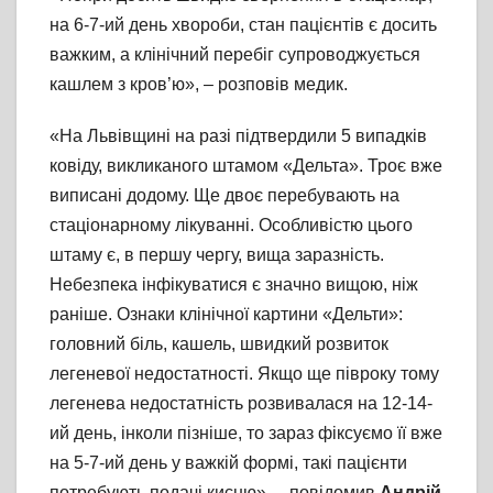
на 6-7-ий день хвороби, стан пацієнтів є досить
важким, а клінічний перебіг супроводжується
кашлем з кров’ю», – розповів медик.
«На Львівщині на разі підтвердили 5 випадків
ковіду, викликаного штамом «Дельта». Троє вже
виписані додому. Ще двоє перебувають на
стаціонарному лікуванні. Особливістю цього
штаму є, в першу чергу, вища заразність.
Небезпека інфікуватися є значно вищою, ніж
раніше. Ознаки клінічної картини «Дельти»:
головний біль, кашель, швидкий розвиток
легеневої недостатності. Якщо ще півроку тому
легенева недостатність розвивалася на 12-14-
ий день, інколи пізніше, то зараз фіксуємо її вже
на 5-7-ий день у важкій формі, такі пацієнти
потребують подачі кисню», – повідомив
Андрій