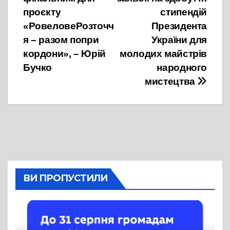
записів
проєкту
стипендій
«РовеловеРозточч
Президента
я – разом попри
України для
кордони», – Юрій
молодих майстрів
Бучко
народного
мистецтва
ВИ ПРОПУСТИЛИ