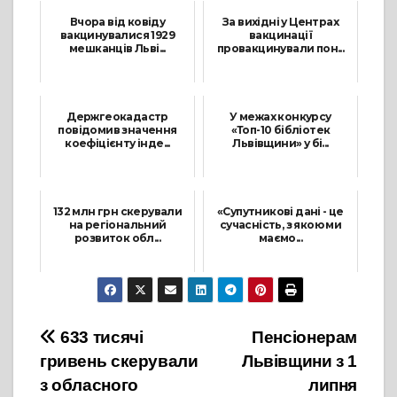
Вчора від ковіду
За вихідні у Центрах
вакцинувалися 1929
вакцинації
мешканців Льві...
провакцинували пон...
27 Вересня, 2021
14 Червня, 2021
Держгеокадастр
У межах конкурсу
повідомив значення
«Топ-10 бібліотек
коефіцієнту інде...
Львівщини» у бі...
12 Січня, 2022
4 Серпня, 2021
132 млн грн скерували
«Супутникові дані - це
на регіональний
сучасність, з якою ми
розвиток обл...
маємо...
23 Грудня, 2021
5 Жовтня, 2021
Навігація
633 тисячі
Пенсіонерам
гривень скерували
Львівщини з 1
записів
з обласного
липня