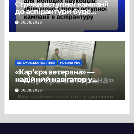
Строки вступної кампанії
до аспірантури буде
продовжено
06/08/2026
ВЕТЕРАНСЬКА ПОЛІТИКА
НОВИНИ РДА
«Кар’єра ветерана» —
надійний навігатор у
цивільній професії
06/08/2026