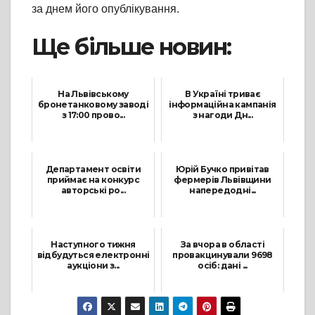
за днем його опублікування.
Ще більше новин:
На Львівському
В Україні триває
бронетанковому заводі
інформаційна кампанія
з 17:00 прово...
з нагоди Дн...
3 Березня, 2022
13 Травня, 2021
Департамент освіти
Юрій Бучко привітав
приймає на конкурс
фермерів Львівщини
авторські ро...
напередодні...
19 Липня, 2021
17 Червня, 2021
Наступного тижня
За вчора в області
відбудуться електронні
провакцинували 9698
аукціони з...
осіб: дані ...
17 Січня, 2022
11 Вересня, 2021