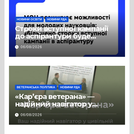
НОВИНИ ОСВІТИ
НОВИНИ РДА
Строки вступної кампанії
до аспірантури буде
продовжено
06/08/2026
ВЕТЕРАНСЬКА ПОЛІТИКА
НОВИНИ РДА
«Кар’єра ветерана» —
надійний навігатор у
цивільній професії
06/08/2026