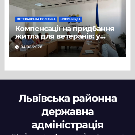
ВЕТЕРАНСЬКА ПОЛІТИКА
НОВИНИ РДА
Компенсації на придбання
житла для ветеранів: у
Львівській РДА розглянули
04/08/2026
нові заяви
Львівська районна
державна
адміністрація