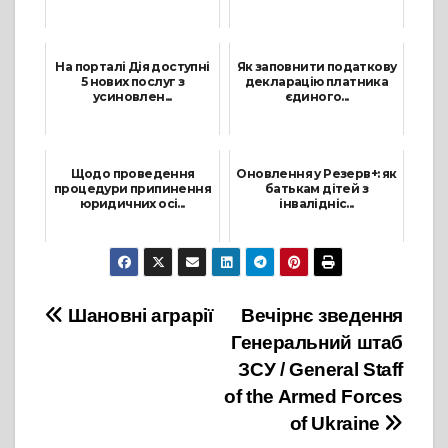
22 Червня, 2023
13 Лютого, 2023
На порталі Дія доступні
Як заповнити податкову
5 нових послуг з
декларацію платника
усиновлен...
єдиного...
10 Лютого, 2023
20 Лютого, 2023
Щодо проведення
Оновлення у Резерв+: як
процедури припинення
батькам дітей з
юридичних осі...
інвалідніс...
5 Грудня, 2022
21 Жовтня, 2025
Навігація
Шановні аграрії
Вечірнє зведення
Генеральний штаб
записів
ЗСУ / General Staff
of the Armed Forces
of Ukraine