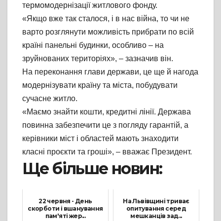
термомодернізації житлового фонду.
«Якщо вже так сталося, і в нас війна, то чи не
варто розглянути можливість прибрати по всій
країні панельні будинки, особливо – на
зруйнованих територіях», – зазначив він.
На переконання глави держави, це ще й нагода
модернізувати країну та міста, побудувати
сучасне житло.
«Маємо знайти кошти, кредитні лінії. Держава
повинна забезпечити це з погляду гарантій, а
керівники міст і областей мають знаходити
класні проєкти та гроші», – вважає Президент.
Ще більше новин:
22 червня - День
На Львівщині триває
скорботи і вшанування
опитування серед
пам'яті жер...
мешканців зад...