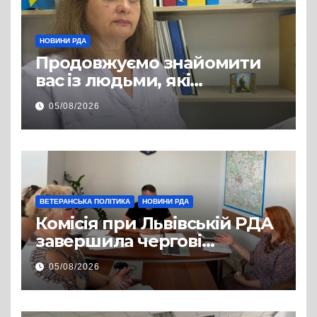
НОВИНИ РДА
Продовжуємо знайомити
вас із людьми, які
допомагають нашим
05/08/2026
захисникам і захисницям
повертатися до цивільного
життя
ВЕТЕРАНСЬКА ПОЛІТИКА
НОВИНИ РДА
Комісія при Львівській РДА
завершила чергові
співбесіди та
05/08/2026
рекомендувала кандидатів
на посади фахівців із
супроводу