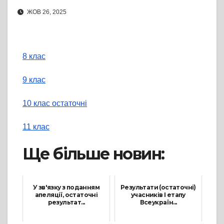
ЖОВ 26, 2025
8 клас
9 клас
10 клас остаточні
11 клас
Ще більше новин:
У зв'язку з поданням
Результати (остаточні)
апеляції, остаточні
учасників І етапу
результат...
Всеукраїн...
19 Листопада, 2024
7 Листопада, 2025