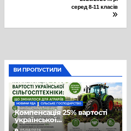
серед 8-11 класів
ВИ ПРОПУСТИЛИ
НОВИНИ РДА
СІЛЬСЬКЕ ГОСПОДАРСТВО
Компенсація 25% вартості
української
сільгосптехніки: що
05/08/2026