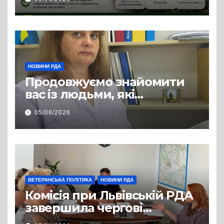
змінилося для аграріїв
НОВИНИ РДА
Продовжуємо знайомити
вас із людьми, які
допомагають нашим
05/08/2026
захисникам і захисницям
повертатися до цивільного
життя
ВЕТЕРАНСЬКА ПОЛІТИКА
НОВИНИ РДА
Комісія при Львівській РДА
завершила чергові
співбесіди та