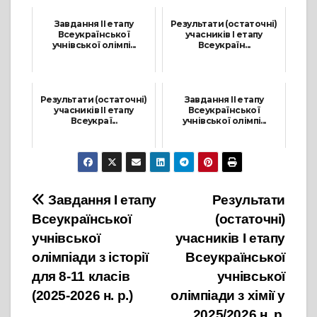
Завдання ІІ етапу
Результати (остаточні)
Всеукраїнської
учасників І етапу
учнівської олімпі...
Всеукраїн...
3 Листопада, 2024
12 Жовтня, 2025
Результати (остаточні)
Завдання ІІ етапу
учасників ІІ етапу
Всеукраїнської
Всеукраї...
учнівської олімпі...
9 Листопада, 2024
24 Листопада, 2024
Навігація
Завдання І етапу
Результати
Всеукраїнської
(остаточні)
записів
учнівської
учасників І етапу
олімпіади з історії
Всеукраїнської
для 8-11 класів
учнівської
(2025-2026 н. р.)
олімпіади з хімії у
2025/2026 н. р.