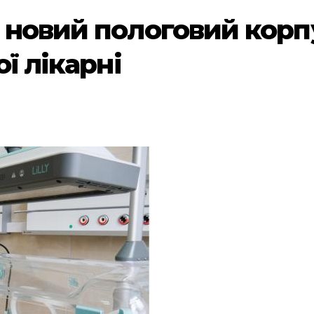
 новий пологовий корпу
ї лікарні