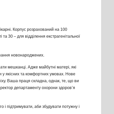
лікарні. Корпус розрахований на 100
і та 30 – для відділення екстрагенітальної
кування новонароджених.
вати мешканці. Адже майбутні матері, які
и у якісних та комфортних умовах. Нове
ху. Ваша праця складна, однак, те, що ви
 директор департаменту охорони здоров’я
го і підтримувати, аби збудувати потужну і