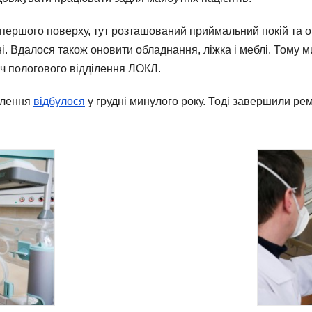
першого поверху, тут розташований приймальний покій та ог
і. Вдалося також оновити обладнання, ліжка і меблі. Тому м
ач пологового відділення ЛОКЛ.
ділення
відбулося
у грудні минулого року. Тоді завершили ре