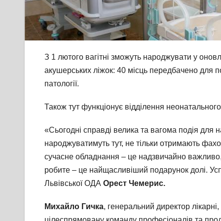
З 1 лютого вагітні зможуть народжувати у оновл
акушерських ліжок: 40 місць передбачено для пол
патології.
Також тут функціонує відділення неонатального
«Сьогодні справді велика та вагома подія для н
народжуватимуть тут, не тільки отримають фахо
сучасне обладнання – це надзвичайно важливо, 
робите – це найщасливіший подарунок долі. Успі
Львівської ОДА
Орест Чемерис.
Михайло Гичка
, генеральний директор лікарні,
цілеспрямовану команду професіоналів та прод