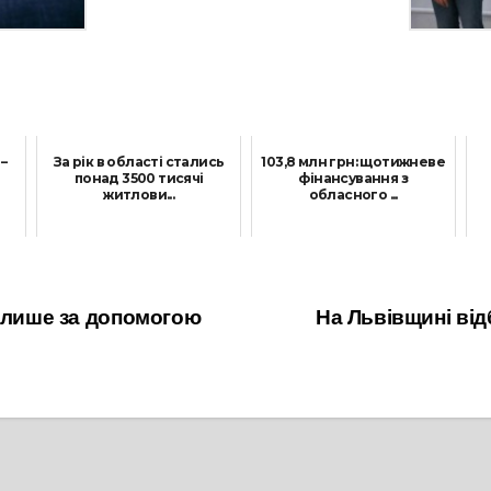
–
За рік в області стались
103,8 млн грн: щотижневе
понад 3500 тисячі
фінансування з
житлови...
обласного ...
13 Грудня, 2021
15 Жовтня, 2021
а лише за допомогою
На Львівщині від