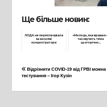
Ще більше новин:
ЛОДА не переплачувала
«Молодь, яка вражає» 
за кисневі
так звучить тема
концентратори
цьогорічно...
2 Червня, 2021
12 Серпня, 2022
Навігація
Відрізнити COVID-19 від ГРВІ можн
тестування – Ігор Кузін
записів