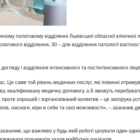
еному пологовому відділенні Львівської обласної клінічної 
огового відділення, 30 – для відділення патології вагітност
 догляду і відділення інтенсивного та постінтенсивного лі
ас. Це саме той рівень медичних послуг, які повинні отриму
ву, кваліфіковану медичну допомогу, а й зможуть перебуват
проте хороший і зорганізований колектив – це запорука успі
хів, наснаги, віри в себе та свої можливості», – зазначив
 зазначив, що важливо у будь-якій роботі цінувати один одно
овжувати працювати задля майбутніх пацієнтів.