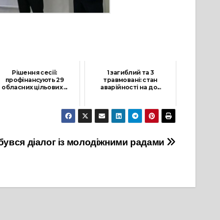
Рішення сесії:
1 загиблий та 3
профінансують 29
травмовані: стан
обласних цільових ...
аварійності на до...
21 Грудня, 2021
5 Липня, 2021
бувся діалог із молодіжними радами