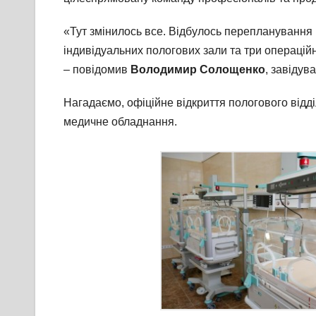
«Тут змінилось все. Відбулось перепланування 
індивідуальних пологових зали та три операційн
– повідомив
Володимир Солощенко
, завідув
Нагадаємо, офіційне відкриття пологового від
медичне обладнання.