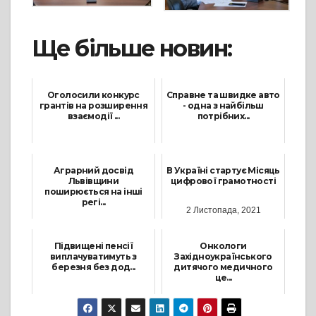
Ще більше новин:
Оголосили конкурс
Справне та швидке авто
грантів на розширення
- одна з найбільш
взаємодії ...
потрібних...
24 Червня, 2021
3 Вересня, 2022
Аграрний досвід
В Україні стартує Місяць
Львівщини
цифрової грамотності
поширюється на інші
регі...
2 Листопада, 2021
8 Червня, 2021
Підвищені пенсії
Онкологи
виплачуватимуть з
Західноукраїнського
березня без дод...
дитячого медичного
це...
22 Лютого, 2022
27 Січня, 2022