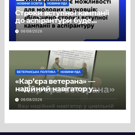
НОВИНИ ОСВІТИ
НОВИНИ РДА
Строки вступної кампанії
до аспірантури буде
продовжено
06/08/2026
ВЕТЕРАНСЬКА ПОЛІТИКА
НОВИНИ РДА
«Кар’єра ветерана» —
надійний навігатор у
цивільній професії
06/08/2026