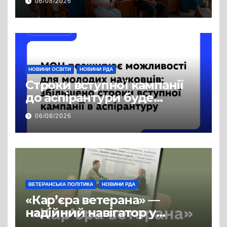
06/08/2026
права на доступ до
публічної інформації
НОВИНИ ОСВІТИ
НОВИНИ РДА
Строки вступної кампанії
до аспірантури буде
продовжено
06/08/2026
ВЕТЕРАНСЬКА ПОЛІТИКА
НОВИНИ РДА
«Кар’єра ветерана» —
надійний навігатор у
цивільній професії