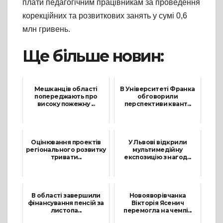
плати педагогічним працівникам за проведення
корекційних та розвиткових занять у сумі 0,6
млн гривень.
Ще більше новин:
Мешканців області
В Університеті Франка
попереджають про
обговорили
високу пожежну ...
перспективи квант...
12 Травня, 2021
8 Липня, 2021
Оцінювання проектів
У Львові відкрили
регіонального розвитку
мультимедійну
тривати...
експозицію з нагод...
30 Квітня, 2021
7 Травня, 2021
В області завершили
Новояворівчанка
фінансування пенсій за
Вікторія Ясенич
листопа...
перемогла на чемпі...