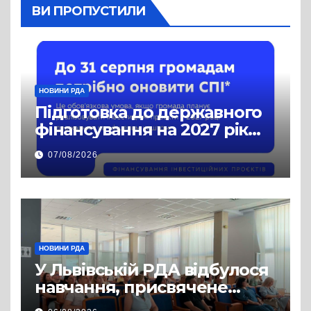
ВИ ПРОПУСТИЛИ
НОВИНИ РДА
Підготовка до державного
фінансування на 2027 рік
уже триває
07/08/2026
НОВИНИ РДА
У Львівській РДА відбулося
навчання, присвячене
аспектам забезпечення