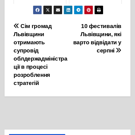
26 Листопада, 2021
16 Лютого, 2022
Навігація
Сім громад
10 фестивалів
Львівщини
Львівщини, які
записів
отримають
варто відвідати у
супровід
серпні
облдержадміністра
ції в процесі
розроблення
стратегій