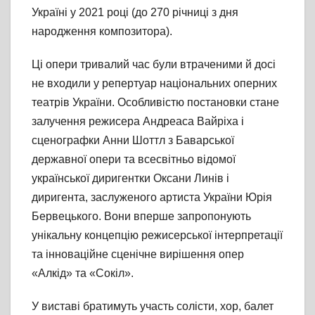
Україні у 2021 році (до 270 річниці з дня
народження композитора).
Ці опери тривалий час були втраченими й досі
не входили у репертуар національних оперних
театрів України. Особливістю постановки стане
залучення режисера Андреаса Вайріха і
сценографки Анни Шоттл з Баварської
державної опери та всесвітньо відомої
української диригентки Оксани Линів і
диригента, заслуженого артиста України Юрія
Бервецького. Вони вперше запропонують
унікальну концепцію режисерської інтерпретації
та інноваційне сценічне вирішення опер
«Алкід» та «Сокіл».
У виставі братимуть участь солісти, хор, балет