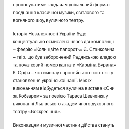
пропонуватиме глядачам унікальний формат
поєднання класичної музики, світлового та
вогняного шоу, вуличного театру.
Історія Незалежності України буде
концептуально осмислена через дві композиції
– феєрію «Коли цвіте папороть» Є. Станковича
– твір, що був заборонений Радянською владою
та початковий номер кантати «Карміна Бурана»
К. Орфа – як символу європейського контексту
становлення української нації. Між їх
виконанням відбудеться вулична вистава «Сни
за Кобзарем» за поезією Тараса Шевченка у
виконанні Львівського академічного духовного
театру «Воскресіння».
Виконавцями музичної частини дійства стануть