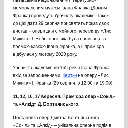
Львівським національним літературно-
меморіальним музеєм Івана Франка (Домом
Франка) проведуть Урочисту академію. Також
до цієї дати 29 серпня присвятять показ двох
вистав – опери для сімейного перегляду «Лис
Микита» І. Небесного, яка була написана за
поемою-казкою Івана Франка, а її прем’єра
відбулася у лютому 2020 року.
Урочиста академія до 165-річчя Івана Франка –
вхід за запрошеннями.
Квитки
на оперу «Лис
Микита» І. Франка (29 серпня, о 12:00 та 19:00).
11, 12, 16, 17 вересня. Прем’єра опер «Сокіл»
та «Алкід» Д. Бортнянського.
Постановка опер Дмитра Бортнянського
«Сокіл» та «Алкід» – унікальна оперна подія в