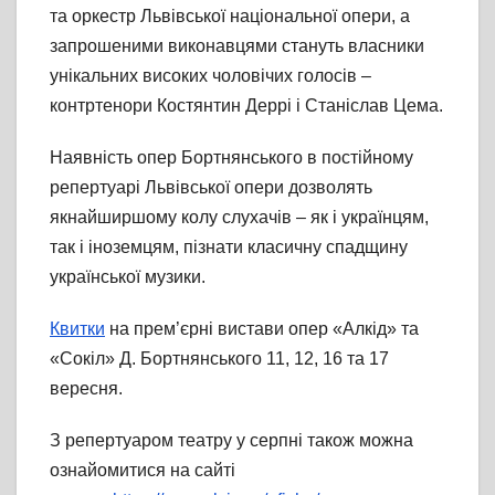
та оркестр Львівської національної опери, а
запрошеними виконавцями стануть власники
унікальних високих чоловічих голосів –
контртенори Костянтин Деррі і Станіслав Цема.
Наявність опер Бортнянського в постійному
репертуарі Львівської опери дозволять
якнайширшому колу слухачів – як і українцям,
так і іноземцям, пізнати класичну спадщину
української музики.
Квитки
на прем’єрні вистави опер «Алкід» та
«Сокіл» Д. Бортнянського 11, 12, 16 та 17
вересня.
З репертуаром театру у серпні також можна
ознайомитися на сайті