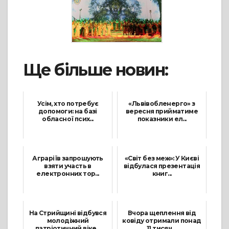
Ще більше новин:
Усім, хто потребує
«Львівобленерго» з
допомоги: на базі
вересня прийматиме
обласної псих...
показники ел...
2 Березня, 2022
13 Серпня, 2021
Аграріїв запрошують
«Світ без меж»: У Києві
взяти участь в
відбулася презентація
електронних тор...
книг...
3 Лютого, 2022
15 Грудня, 2021
На Стрийщині відбувся
Вчора щеплення від
молодіжний
ковіду отримали понад
патріотичний віке...
11 тисяч ...