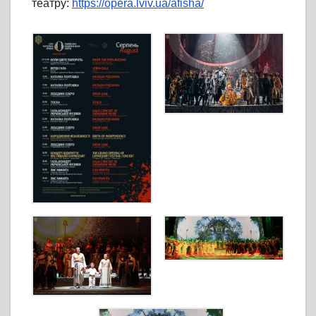
театру:
https://opera.lviv.ua/afisha/