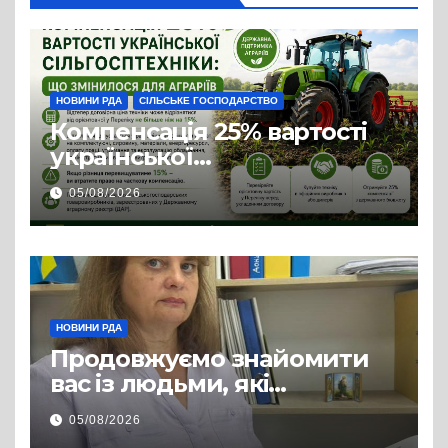
НОВИНИ РДА
СІЛЬСЬКЕ ГОСПОДАРСТВО
Компенсація 25% вартості
української
сільгосптехніки: що
05/08/2026
змінилося для аграріїв
НОВИНИ РДА
Продовжуємо знайомити
вас із людьми, які
допомагають нашим
05/08/2026
захисникам і захисницям