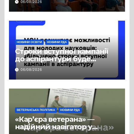
06/08/2026
права на доступ до
публічної інформації
НОВИНИ ОСВІТИ
НОВИНИ РДА
Строки вступної кампанії
до аспірантури буде
продовжено
06/08/2026
ВЕТЕРАНСЬКА ПОЛІТИКА
НОВИНИ РДА
«Кар’єра ветерана» —
надійний навігатор у