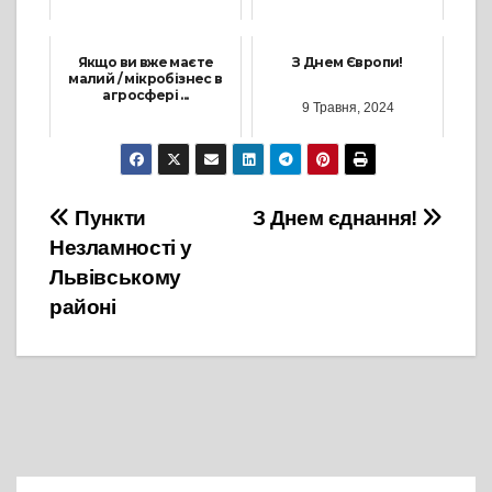
15 Вересня, 2023
2 Серпня, 2022
Якщо ви вже маєте
З Днем Європи!
малий / мікробізнес в
агросфері ...
9 Травня, 2024
24 Січня, 2025
Навігація
Пункти
З Днем єднання!
Незламності у
записів
Львівському
районі