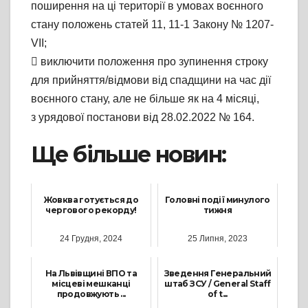
поширення на ці території в умовах воєнного
стану положень статей 11, 11-1 Закону № 1207-
VII;
 виключити положення про зупинення строку
для прийняття/відмови від спадщини на час дії
воєнного стану, але не більше як на 4 місяці,
з урядової постанови від 28.02.2022 № 164.
Ще більше новин:
Жовква готується до
Головні події минулого
чергового рекорду!
тижня
24 Грудня, 2024
25 Липня, 2023
На Львівщині ВПО та
Зведення Генеральний
місцеві мешканці
штаб ЗСУ / General Staff
продовжують ...
of t...