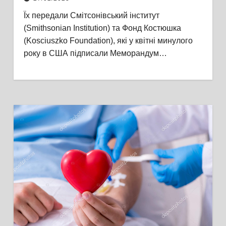
отримав професійні
Їх передали Смітсонівський інститут
зволожувачі та осушувачі
(Smithsonian Institution) та Фонд Костюшка
повітря, генератори озону та
(Kosciuszko Foundation), які у квітні минулого
продовжувачі
року в США підписали Меморандум…