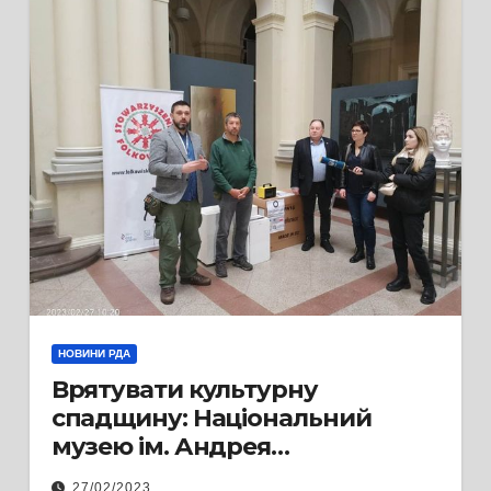
НОВИНИ РДА
Врятувати культурну
спадщину: Національний
музею ім. Андрея
Шептицького у Львові
27/02/2023