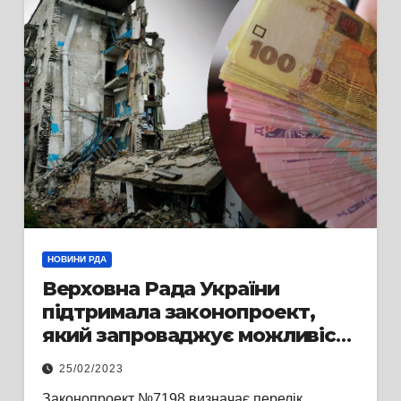
НОВИНИ РДА
Верховна Рада України
підтримала законопроект,
який запроваджує можливість
компенсації за знищене та
25/02/2023
пошкоджене житло
Законопроект №7198 визначає перелік