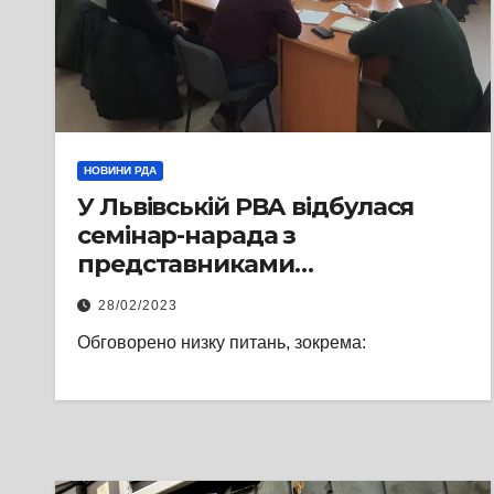
НОВИНИ РДА
У Львівській РВА відбулася
семінар-нарада з
представниками
територіальних громад щодо
28/02/2023
питань цивільного захисту
Обговорено низку питань, зокрема: