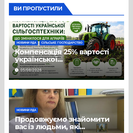
ВИ ПРОПУСТИЛИ
НОВИНИ РДА
СІЛЬСЬКЕ ГОСПОДАРСТВО
Компенсація 25% вартості
української
сільгосптехніки: що
05/08/2026
змінилося для аграріїв
НОВИНИ РДА
Продовжуємо знайомити
вас із людьми, які