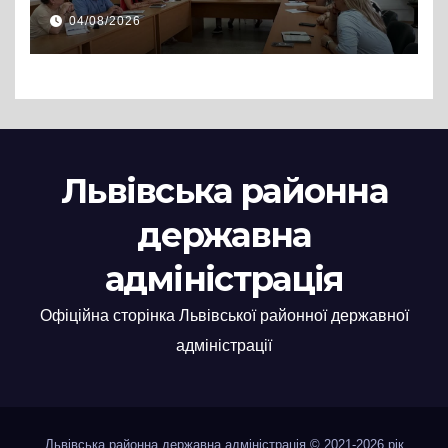
Львівській РДА розглянули
04/08/2026
нові заяви
Львівська районна
державна
адміністрація
Офіційна сторінка Львівської районної державної
адміністрації
Львівська районна державна адміністрація © 2021-2026 рік