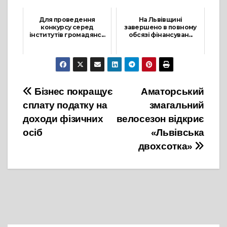
6 Червня, 2021
20 Грудня, 2021
Для проведення
На Львівщині
конкурсу серед
завершено в повному
інститутів громадянс...
обсязі фінансуван...
26 Серпня, 2021
25 Травня, 2021
Навігація
Бізнес покращує
Аматорський
сплату податку на
змагальний
записів
доходи фізичних
велосезон відкриє
осіб
«Львівська
двохсотка»