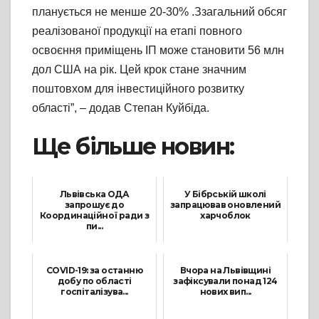
планується не менше 20-30% .Ззагальний обсяг
реалізованої продукції на етапі повного
освоєння приміщень ІП може становити 56 млн
дол США на рік. Цей крок стане значним
поштовхом для інвестиційного розвитку
області”, – додав Степан Куйбіда.
Ще більше новин:
Львівська ОДА
У Бібрській школі
запрошує до
запрацював оновлений
Координаційної ради з
харчоблок
пи...
2 Червня, 2021
13 Січня, 2022
COVID-19: за останню
Вчора на Львівщині
добу по області
зафіксували понад 124
госпіталізува...
нових вип...