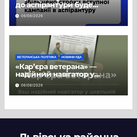
до аспірантури буде
продовжено
06/08/2026
ВЕТЕРАНСЬКА ПОЛІТИКА
НОВИНИ РДА
«Кар’єра ветерана» —
надійний навігатор у
цивільній професії
06/08/2026