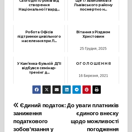
Сьогодні 10 років від
Ще 17 захисників із
створення
Львівського району
Національної гвард...
посмертно н...
26 Березня, 2024
3 Липня, 2025
Робота Офісів
Вітання з Різдвом
підтримки цивільного
Христовим
населення при Л...
25 Грудня, 2025
9 Травня, 2024
У Кам’янка-Бузькій ДПІ
О Г О Л О Ш Е Н Н Я
відбувся семінар-
тренінг д...
16 Березня, 2021
3 Вересня, 2024
Навігація
Єдиний податок:
До уваги платників
заниження
єдиного внеску
записів
податкового
щодо можливості
зобов’язання у
погодження