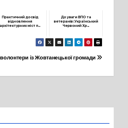
Практичний досвід
До уваги ВПО та
відновлення
ветеранів: Український
архітектурних міст п...
Червоний Хр...
27 Травня, 2022
28 Липня, 2025
 волонтери із Жовтанецької громади