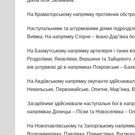
діяла біля Залимана.
На Краматорському напрямку противник обстріля
Наступальними та штурмовими діями підрозділи
Виїмка. На напрямку Спірне – Івано-Дар’ївка бой
На Бахмутському напрямку артилерія і танки во
Роздолівки, Яковлівки, Вершини та Зайцевого.
вів штурмові дії в напрямках Покровське – Бахм
На Авдіївському напрямку окупанти здійснювали 
Невельське, Первомайське, Опитне, Мар’їнка, Во
Загарбники здійснювали наступальні бої в напря
напрямках Донецьк – Піски та Новоселівка – Ол
На Новопавлівському та Запорізькому напрямках 
Володимирівка, Павлівка, Пречистівка, Вугледар