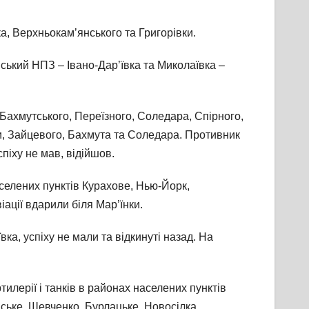
а, Верхньокам’янського та Григорівки.
ький НПЗ – Івано-Дар’ївка та Миколаївка –
Бахмутського, Переїзного, Соледара, Спірного,
и, Зайцевого, Бахмута та Соледара. Противник
піху не мав, відійшов.
аселених пунктів Курахове, Нью-Йорк,
ації вдарили біля Мар’їнки.
ка, успіху не мали та відкинуті назад. На
илерії і танків в районах населених пунктів
вське, Шевченко, Бурлацьке, Новосілка,