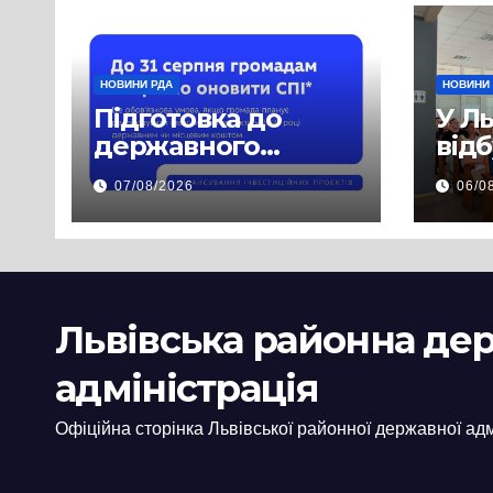
НОВИНИ РДА
НОВИНИ
Підготовка до
У Л
державного
від
фінансування на
нав
07/08/2026
06/0
2027 рік уже
при
триває
асп
заб
пра
пуб
Львівська районна де
інф
адміністрація
Офіційна сторінка Львівської районної державної адм