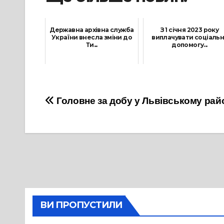
Державна архівна служба
З 1 січня 2023 року
України внесла зміни до
виплачувати соціальн
Ти...
допомогу...
27 Квітня, 2023
22 Грудня, 2022
Навігація
Головне за добу у Львівському рай
записів
ВИ ПРОПУСТИЛИ