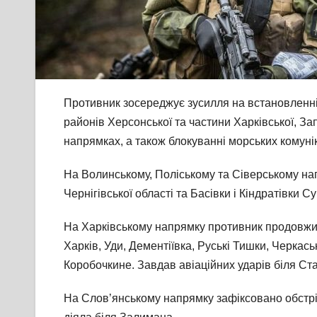
Противник зосереджує зусилля на встановленні
районів Херсонської та частини Харківської, За
напрямках, а також блокуванні морських комунік
На Волинському, Поліському та Сіверському напр
Чернігівської області та Басівки і Кіндратівки Су
На Харківському напрямку противник продовжив в
Харків, Уди, Дементіївка, Руські Тишки, Черкас
Коробочкине. Завдав авіаційних ударів біля Ст
На Слов’янському напрямку зафіксовано обстріл