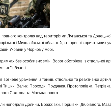
 повного контролю над територіями Луганської та Донецько
порізької і Миколаївської областей, створенні сприятливих 
ацій України у Чорному морі.
ямках без особливих змін. Ворог обстріляв із ствольної арти
мської області.
огневе ураження із танків, ствольної та реактивної артиле
ькі Тишки, Великі Проходи, Прудянка, Протопопівка, Петрівк
арого Салтова та Мосьпанового.
и неподалік Долини, Бражківки, Норцівки, Дібрівного, Маза