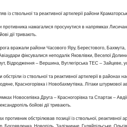
в із ствольної та реактивної артилерії райони Краматорськ
 противника намагалися просунутися в напрямках Лисичанс
ові дії тривають.
рога вражали райони Часового Яру, Берестового, Бахмута, 
 Авіаудари фіксувалися неподалік Яковлівки, Веселої Долин
ут, Відродження – Вершина, Вуглегірська ТЕС – Зайцеве, ус
обстріли із ствольної та реактивної артилерії в районах н
дяне, Красногорівка і Новобахмутівка. Літаки штурмової аві
мках Новоселівка Друга – Красногорівка та Спартак – Авдіїв
ександропіль бойові дії тривають.
противник обстрілював позиції із ствольної, реактивної арт
, Богоявленка, Новопіль, Залізничне, Гуляйпільське, Ольгі