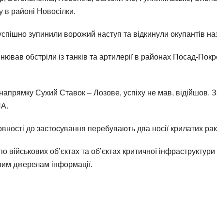
 в районі Новосілки.
спішно зупинили ворожий наступ та відкинули окупантів на
ював обстріли із танків та артилерії в районах Посад-Пок
апрямку Сухий Ставок – Лозове, успіху не мав, відійшов. З
ЛА.
овності до застосування перебувають два носії крилатих ра
о військових об’єктах та об’єктах критичної інфраструктури 
еним джерелам інформації.