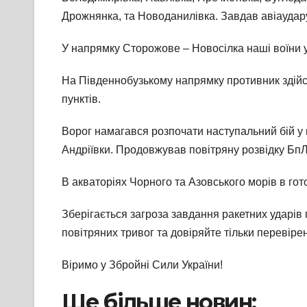
Дрожнянка, та Новоданилівка. Завдав авіаудару
У напрямку Сторожове – Новосілка наші воїни у
На Південнобузькому напрямку противник здійсн
пунктів.
Ворог намагався розпочати наступальний бій у н
Андріївки. Продовжував повітряну розвідку Бп
В акваторіях Чорного та Азовського морів в гот
Зберігається загроза завдання ракетних ударів п
повітряних тривог та довіряйте тільки перевір
Віримо у Збройні Сили України!
Ще більше новин: