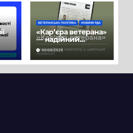
ВЕТЕРАНСЬКА ПОЛІТИКА
НОВИНИ РДА
ої
«Кар’єра ветерана»
— надійний
де
навігатор у
06/08/2026
цивільній професії