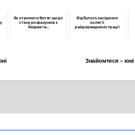
Як отримати Витяг щодо
Відбулось засідання
у
стану розрахунків з
колегії
бюджета...
райдержадміністрації
26 Серпня, 2025
31 Серпня, 2021
оні
Знайомтеся – юні